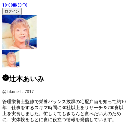
To-Connec-TO
ログイン
辻本あいみ
@takudesita7017
管理栄養士監修で栄養バランス抜群の宅配弁当を知って約10
年、仕事をするスキマ時間に30社以上をリサーチ＆700食以
上を実食しました。忙しくてもきちんと食べたい人のため
に、実体験をもとに食に役立つ情報を発信しています。