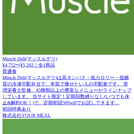
Muscle Deli(マッスルデリ)
¥4,752〜¥5,292
｜
全1商品
普通食
Muscle Deli(マッスルデリ)は高タンパク・低カロリー・低糖
質の冷凍宅配弁当で、本気で痩せたい人の宅配食です。 管
理栄養士監修、45種類以上の豊富なメニューがラインナップ
しています。 当サイト限定！定期回数縛りなし(いつでも休
止&解約OK！)で、定期初回50%offでお試しできます。
初回特典あり
株式会社YOUR MEAL