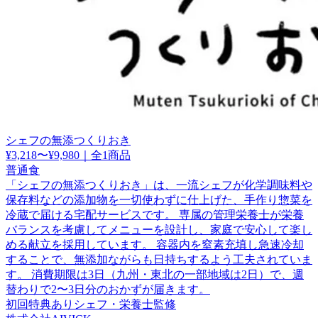
シェフの無添つくりおき
¥3,218〜¥9,980
｜
全1商品
普通食
「シェフの無添つくりおき」は、一流シェフが化学調味料や
保存料などの添加物を一切使わずに仕上げた、手作り惣菜を
冷蔵で届ける宅配サービスです。 専属の管理栄養士が栄養
バランスを考慮してメニューを設計し、家庭で安心して楽し
める献立を採用しています。 容器内を窒素充填し急速冷却
することで、無添加ながらも日持ちするよう工夫されていま
す。 消費期限は3日（九州・東北の一部地域は2日）で、週
替わりで2〜3日分のおかずが届きます。
初回特典あり
シェフ・栄養士監修