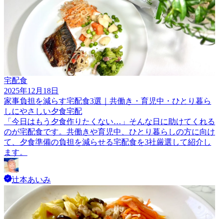
宅配食
2025年12月18日
家事負担を減らす宅配食3選｜共働き・育児中・ひとり暮ら
しにやさしい夕食宅配
「今日はもう夕食作りたくない…」そんな日に助けてくれる
のが宅配食です。共働きや育児中、ひとり暮らしの方に向け
て、夕食準備の負担を減らせる宅配食を3社厳選して紹介し
ます。
辻本あいみ