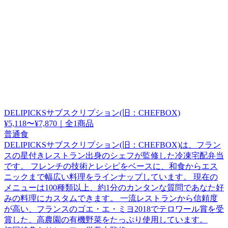
DELIPICKSサブスクリプション(旧：CHEFBOX)
¥5,118〜¥7,870
｜
全1商品
普通食
DELIPICKSサブスクリプション(旧：CHEFBOX)は、フラン
スの星付きレストラン出身のシェフが監修した冷凍宅配弁当
です。 フレンチの技術とレシピをベースに、和食からエス
ニックまで幅広い料理をラインナップしています。 現在の
メニューは100種類以上、約1分のカンタンな質問であなた好
みの料理にカスタムできます。 一流レストランから信頼度
が高い、フランスのゴエ・エ・ミヨ2018でテロワール賞を受
賞した、高農園の有機野菜をたっぷり使用しています。