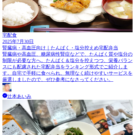
宅配食
2025年7月30日
腎臓病・高血圧向け｜たんぱく・塩分控えめ宅配弁当
腎臓病や高血圧、糖尿病性腎症などで、たんぱく質や塩分の
制限が必要な方へ。たんぱく＆塩分を控えつつ、栄養バラン
スにも配慮された宅配弁当をランキング形式でご紹介しま
す。自宅で手軽に食べられ、無理なく続けやすいサービスを
厳選しましたので、ぜひ参考になさってください。
辻本あいみ