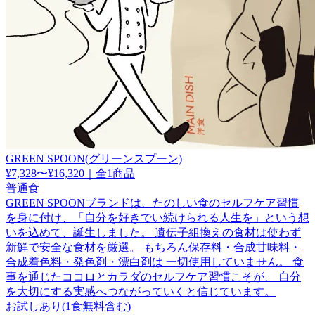
GREEN SPOON(グリーンスプーン)
¥7,328〜¥16,320
｜
全1商品
普通食
GREEN SPOONブランドは、たのしい食のセルフケア習慣
を身に付け、「自分を好きでい続けられる人生を」という想
いを込めて、誕生しました。 遺伝子組換えの食材は使わず
新鮮で安全な食材を厳選。 もちろん保存料・合成甘味料・
合成着色料・発色剤・漂白剤は 一切使用していません。 食
事を通じたココロとカラダのセルフケア習慣こそが、 自分
を大切にする実感へつながっていくと信じています。
お試しあり(1食無料含む)