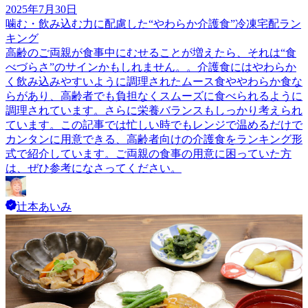
2025年7月30日
噛む・飲み込む力に配慮した“やわらか介護食”冷凍宅配ラン
キング
高齢のご両親が食事中にむせることが増えたら、それは“食
べづらさ”のサインかもしれません。。介護食にはやわらか
く飲み込みやすいように調理されたムース食ややわらか食な
らがあり、高齢者でも負担なくスムーズに食べられるように
調理されています。さらに栄養バランスもしっかり考えられ
ています。この記事では忙しい時でもレンジで温めるだけで
カンタンに用意できる、高齢者向けの介護食をランキング形
式で紹介しています。ご両親の食事の用意に困っていた方
は、ぜひ参考になさってください。
辻本あいみ