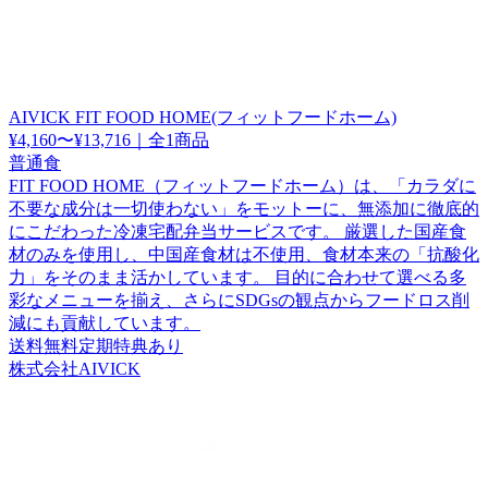
AIVICK FIT FOOD HOME(フィットフードホーム)
¥4,160〜¥13,716
｜
全1商品
普通食
FIT FOOD HOME（フィットフードホーム）は、「カラダに
不要な成分は一切使わない」をモットーに、無添加に徹底的
にこだわった冷凍宅配弁当サービスです。 厳選した国産食
材のみを使用し、中国産食材は不使用、食材本来の「抗酸化
力」をそのまま活かしています。 目的に合わせて選べる多
彩なメニューを揃え、さらにSDGsの観点からフードロス削
減にも貢献しています。
送料無料
定期特典あり
株式会社AIVICK