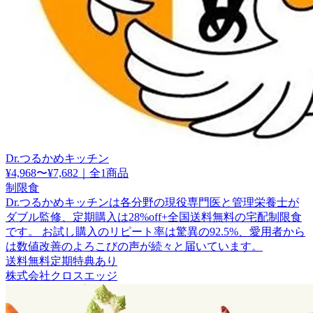
Dr.つるかめキッチン
¥4,968〜¥7,682
｜
全1商品
制限食
Dr.つるかめキッチンは各分野の現役専門医と管理栄養士が
ダブル監修、定期購入は28%off+全国送料無料の宅配制限食
です。 お試し購入のリピート率は驚異の92.5%、愛用者から
は数値改善のよろこびの声が続々と届いています。
送料無料
定期特典あり
株式会社クロスエッジ