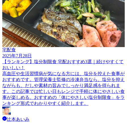
宅配食
2025年7月28日
【ランキング】塩分制限食 宅配おすすめ3選｜続けやすくて
おいしい！
高血圧や生活習慣病が気になる方には、塩分を控えた食事が
おすすめです。管理栄養士監修の冷凍弁当なら、塩分を抑え
ながらも、だしや素材の旨みでしっかり満足感を得られま
す。この記事では忙しい日もレンジで手軽に体にやさしい食
事が楽しめる、おすすめの「体にやさしい塩分制限食」をラ
ンキング形式でわかりやすく紹介します。
辻本あいみ