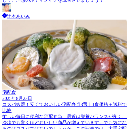
して、理想のボディメイクを成功させましょう！
辻本あいみ
宅配食
2025年8月23日
コスパ抜群！安くておいしい宅配弁当3選｜1食価格＋送料で
比較
忙しい毎日に便利な宅配弁当、最近は栄養バランスが良く、
冷凍でも驚くほどおいしい商品が増えています。でも気にな
るのはコスパではないでしょうか。この記事では、大手宅配