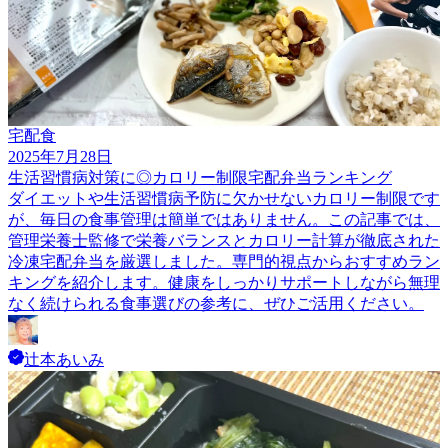
宅配食
2025年7月28日
生活習慣病対策に◎カロリー制限宅配弁当ランキング
ダイエットや生活習慣病予防に欠かせないカロリー制限です
が、毎日の食事管理は簡単ではありません。この記事では、
管理栄養士監修で栄養バランスとカロリー計算が徹底された
冷凍宅配弁当を厳選しました。専門的視点からおすすめラン
キングを紹介します。健康をしっかりサポートしながら無理
なく続けられる食事選びの参考に、ぜひご活用ください。
辻本あいみ