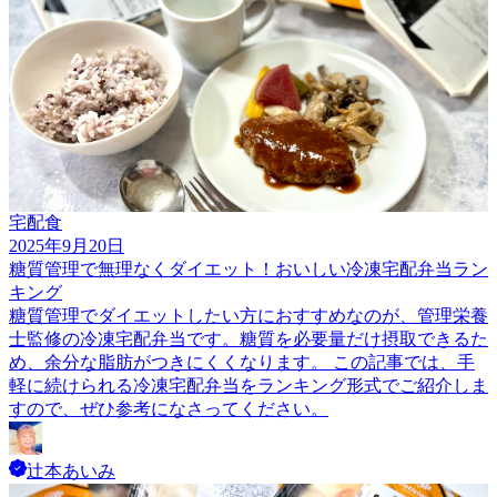
宅配食
2025年9月20日
糖質管理で無理なくダイエット！おいしい冷凍宅配弁当ラン
キング
糖質管理でダイエットしたい方におすすめなのが、管理栄養
士監修の冷凍宅配弁当です。糖質を必要量だけ摂取できるた
め、余分な脂肪がつきにくくなります。 この記事では、手
軽に続けられる冷凍宅配弁当をランキング形式でご紹介しま
すので、ぜひ参考になさってください。
辻本あいみ