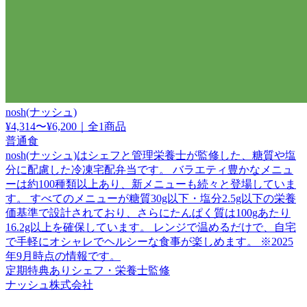
nosh(ナッシュ)
¥4,314〜¥6,200
｜
全1商品
普通食
nosh(ナッシュ)はシェフと管理栄養士が監修した、糖質や塩
分に配慮した冷凍宅配弁当です。 バラエティ豊かなメニュ
ーは約100種類以上あり、新メニューも続々と登場していま
す。 すべてのメニューが糖質30g以下・塩分2.5g以下の栄養
価基準で設計されており、さらにたんぱく質は100gあたり
16.2g以上を確保しています。 レンジで温めるだけで、自宅
で手軽にオシャレでヘルシーな食事が楽しめます。 ※2025
年9月時点の情報です。
定期特典あり
シェフ・栄養士監修
ナッシュ株式会社