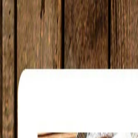
To-Connec-TO
ログイン
価格推移
カスタマーレビュー
宅配食の特徴
タグから探す
0
ブランド：
シニアライフクリエイト 健康直球便
シニアライフクリエイト 健康直球便 や
1 / 9