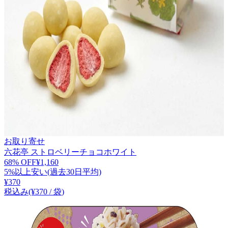
お取り寄せ
六花亭 ストロベリーチョコホワイト
68
% OFF
¥
1,160
5%以上安い(過去30日平均)
¥
370
税込み
(¥
370
/
袋
)