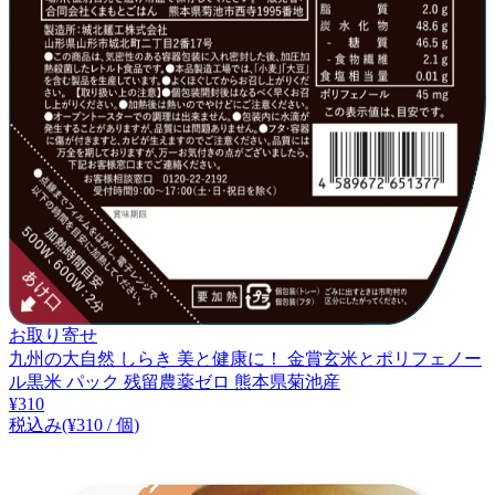
お取り寄せ
九州の大自然 しらき 美と健康に！ 金賞玄米とポリフェノー
ル黒米 パック 残留農薬ゼロ 熊本県菊池産
¥
310
税込み
(¥
310
/
個
)