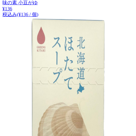
味の素 小豆がゆ
¥
136
税込み
(¥
136
/
個
)