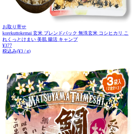
お取り寄せ
korekuttokemai 玄米 ブレンドパック 無洗玄米 コシヒカリ こ
れくっとけまい 美肌 腸活 キャンプ
¥
377
税込み
(¥
3
/
g
)