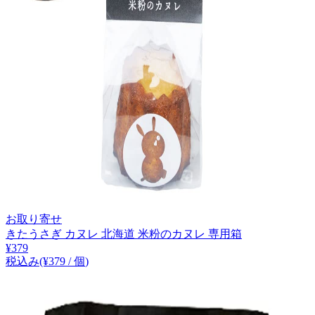
お取り寄せ
きたうさぎ カヌレ 北海道 米粉のカヌレ 専用箱
¥
379
税込み
(¥
379
/
個
)