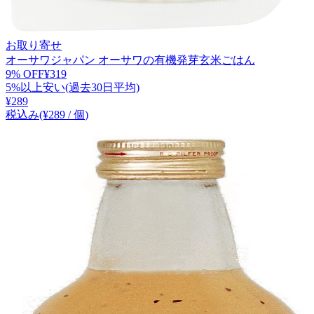
お取り寄せ
オーサワジャパン オーサワの有機発芽玄米ごはん
9
% OFF
¥
319
5%以上安い(過去30日平均)
¥
289
税込み
(¥
289
/
個
)