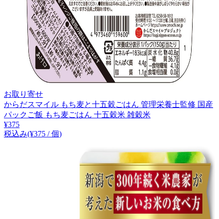
お取り寄せ
からだスマイル もち麦と十五穀ごはん 管理栄養士監修 国産
パックご飯 もち麦ごはん 十五穀米 雑穀米
¥
375
税込み
(¥
375
/
個
)