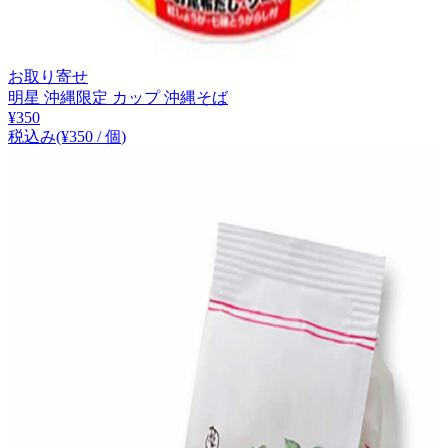
お取り寄せ
明星 沖縄限定 カップ 沖縄そば
¥
350
税込み
(¥
350
/
個
)