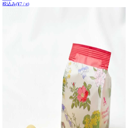
税込み
(¥
7
/
g
)