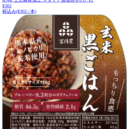
KNK 上北農産加工 スタミナ源塩焼きのたれ
¥
302
税込み
(¥
302
/
本
)