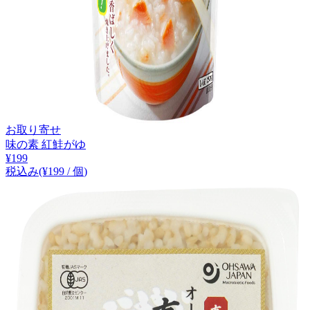
お取り寄せ
味の素 紅鮭がゆ
¥
199
税込み
(¥
199
/
個
)