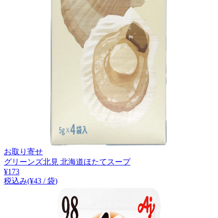
お取り寄せ
グリーンズ北見 北海道ほたてスープ
¥
173
税込み
(¥
43
/
袋
)