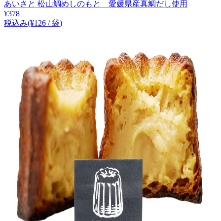
あいさと 松山鯛めしのもと 愛媛県産真鯛だし使用
¥
378
税込み
(¥
126
/
袋
)