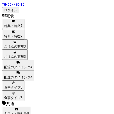
To-Connec-TO
ログイン
宅食
特典・特徴
7
特典・特徴
7
ごはんの有無
3
ごはんの有無
3
配達のタイミング
4
配達のタイミング
4
食事タイプ
3
食事タイプ
3
共通
ギフト・贈り物
8