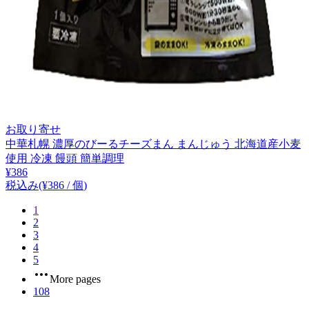
お取り寄せ
中華札幌 濃厚のびーるチーズまん まんじゅう 北海道産小麦
使用 冷凍 饅頭 簡単調理
¥
386
税込み
(¥
386
/
個
)
1
2
3
4
5
More pages
108