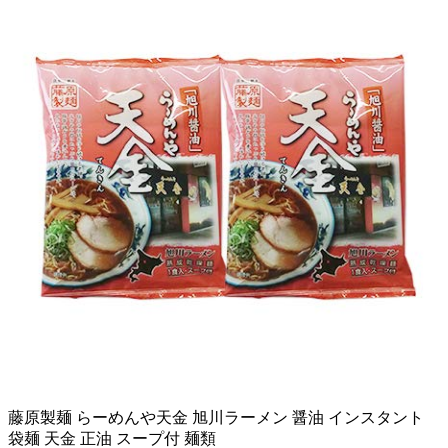
藤原製麺 らーめんや天金 旭川ラーメン 醤油 インスタント
袋麺 天金 正油 スープ付 麺類