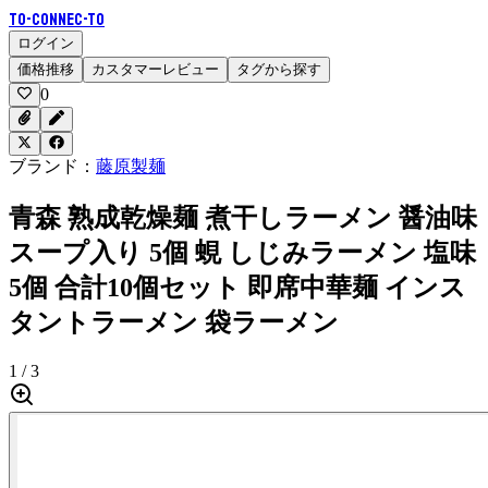
To-Connec-TO
ログイン
価格推移
カスタマーレビュー
タグから探す
0
ブランド：
藤原製麺
青森 熟成乾燥麺 煮干しラーメン 醤油味
スープ入り 5個 蜆 しじみラーメン 塩味
5個 合計10個セット 即席中華麺 インス
タントラーメン 袋ラーメン
1 / 3