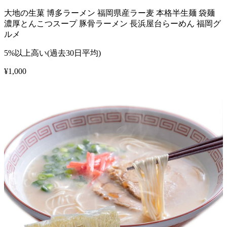
大地の生菓 博多ラーメン 福岡県産ラー麦 本格半生麺 袋麺
濃厚とんこつスープ 豚骨ラーメン 長浜屋台らーめん 福岡グ
ルメ
5%以上高い(過去30日平均)
¥
1,000