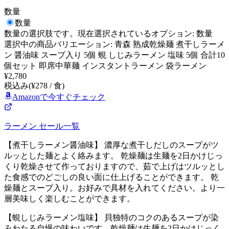
数量
数量
数量
の選択肢です。現在選択されているオプション:
数量
選択中の商品バリエーション: 青森 熟成乾燥麺 煮干しラーメ
ン 醤油味 スープ入り 5個 蜆 しじみラーメン 塩味 5個 合計10
個セット 即席中華麺 インスタントラーメン 袋ラーメン
¥
2,780
税込み
(¥
278
/
食
)
Amazonで今すぐチェック
ラーメン
セール一覧
【煮干しラーメン醤油味】 濃厚な煮干しだしのスープがツ
ルッとした麺とよく絡みます。 乾燥麺は生麺を2日かけじっ
くり乾燥させて作っておりますので、茹で上げはツルッとし
た食感でのどごしの良い面に仕上げることができます。 乾
燥麺とスープ入り。お好みで具材を入れてください。より一
層美味しく楽しむことができます。
【蜆しじみラーメン塩味】 貝独特のコクのあるスープが染
みわたる自慢の味わいです。乾燥麺は生麺を2日かけじっく