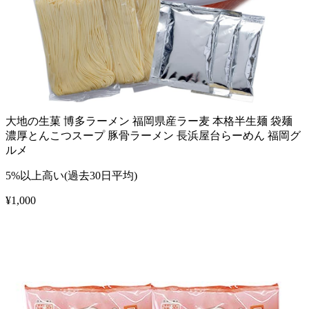
大地の生菓 博多ラーメン 福岡県産ラー麦 本格半生麺 袋麺
濃厚とんこつスープ 豚骨ラーメン 長浜屋台らーめん 福岡グ
ルメ
5%以上高い(過去30日平均)
¥
1,000