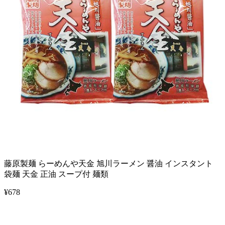
藤原製麺 らーめんや天金 旭川ラーメン 醤油 インスタント
袋麺 天金 正油 スープ付 麺類
¥
678