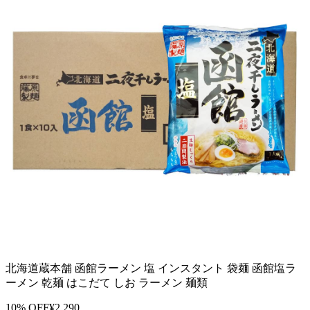
北海道蔵本舗 函館ラーメン 塩 インスタント 袋麺 函館塩ラ
ーメン 乾麺 はこだて しお ラーメン 麺類
10
% OFF
¥
2,290