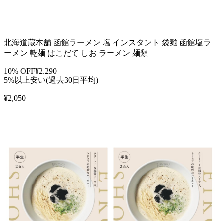
北海道蔵本舗 函館ラーメン 塩 インスタント 袋麺 函館塩ラ
ーメン 乾麺 はこだて しお ラーメン 麺類
10
% OFF
¥
2,290
5%以上安い(過去30日平均)
¥
2,050