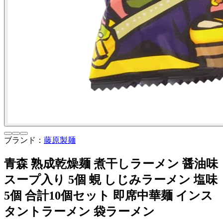
ブランド：
藤原製麺
青森 熟成乾燥麺 煮干しラーメン 醤油味
スープ入り 5個 蜆 しじみラーメン 塩味
5個 合計10個セット 即席中華麺 インス
タントラーメン 袋ラーメン