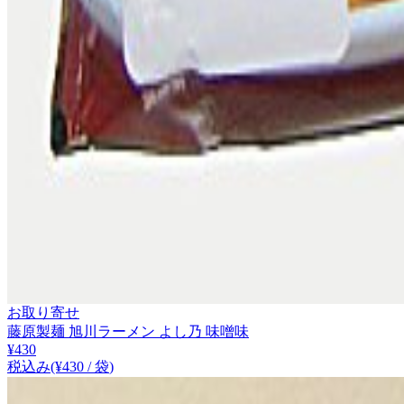
お取り寄せ
藤原製麺 旭川ラーメン よし乃 味噌味
¥
430
税込み
(¥
430
/
袋
)