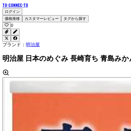
To-Connec-TO
ログイン
価格推移
カスタマーレビュー
タグから探す
0
ブランド：
明治屋
明治屋 日本のめぐみ 長崎育ち 青島みかん 