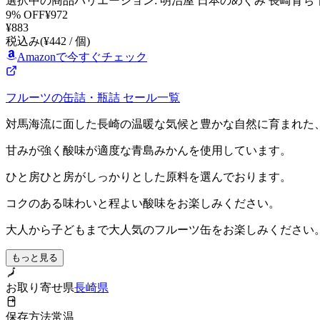
選択中の商品バリエーション: 明治屋 日本のめぐみ 長崎育ち 青島
9
% OFF
¥
972
¥
883
税込み
(¥
442
/
個
)
Amazonで今すぐチェック
フルーツの缶詰・瓶詰
セール一覧
対馬海流に面した長崎の温暖な気候と豊かな自然に育まれた
甘みが強く酸味が適度な青島みかんを使用しています。
ひと房ひと房がしっかりとした原料を選んでおります。
コクのある味わいと程よい酸味をお楽しみください。
大人から子どもまで大人気のフルーツ缶をお楽しみください
もっと見る
お取り寄せ県
長崎県
保存方法
常温