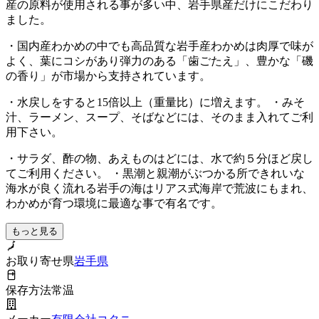
産の原料が使用される事が多い中、岩手県産だけにこだわり
ました。
・国内産わかめの中でも高品質な岩手産わかめは肉厚で味が
よく、葉にコシがあり弾力のある「歯ごたえ」、豊かな「磯
の香り」が市場から支持されています。
・水戻しをすると15倍以上（重量比）に増えます。 ・みそ
汁、ラーメン、スープ、そばなどには、そのまま入れてご利
用下さい。
・サラダ、酢の物、あえものはどには、水で約５分ほど戻し
てご利用ください。 ・黒潮と親潮がぶつかる所できれいな
海水が良く流れる岩手の海はリアス式海岸で荒波にもまれ、
わかめが育つ環境に最適な事で有名です。
もっと見る
お取り寄せ県
岩手県
保存方法
常温