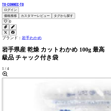
To-Connec-TO
ログイン
価格推移
カスタマーレビュー
タグから探す
0
ブランド：
岩手わかめ
岩手県産 乾燥 カットわかめ 100g 最高
級品 チャック付き袋
1 / 4