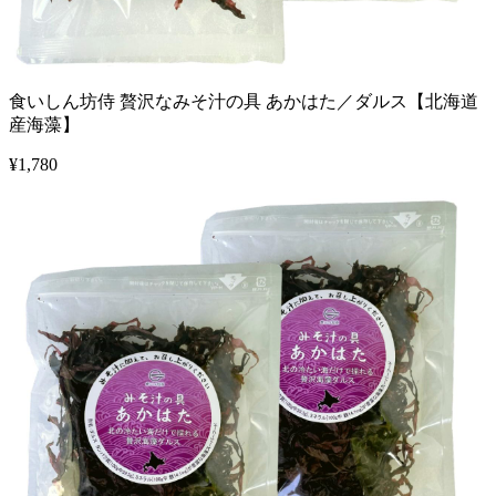
食いしん坊侍 贅沢なみそ汁の具 あかはた／ダルス【北海道
産海藻】
¥
1,780