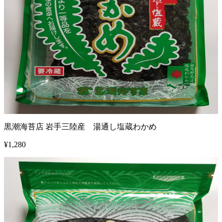
黒潮海苔店 岩手三陸産 湯通し塩蔵わかめ
¥
1,280