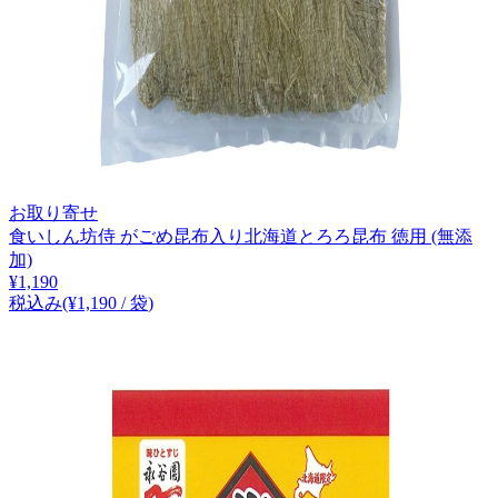
お取り寄せ
食いしん坊侍 がごめ昆布入り北海道とろろ昆布 徳用 (無添
加)
¥
1,190
税込み
(¥
1,190
/
袋
)