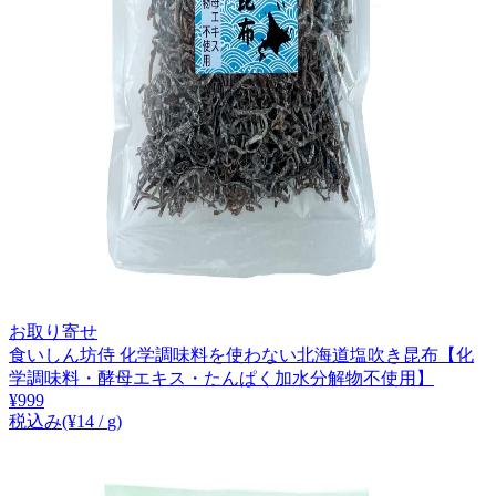
お取り寄せ
食いしん坊侍 化学調味料を使わない北海道塩吹き昆布【化
学調味料・酵母エキス・たんぱく加水分解物不使用】
¥
999
税込み
(¥
14
/
g
)