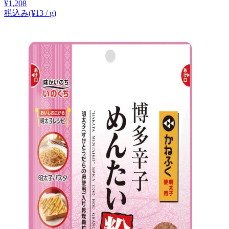
¥
1,208
税込み
(¥
13
/
g
)