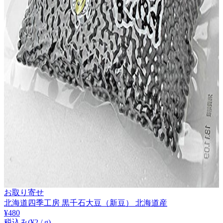
お取り寄せ
北海道四季工房 黒千石大豆（新豆） 北海道産
¥
480
税込み
(¥
2
/
g
)