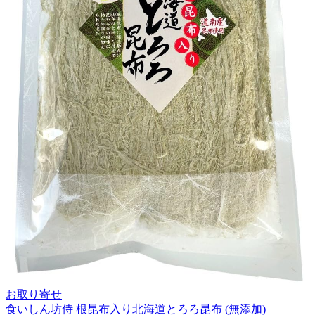
お取り寄せ
食いしん坊侍 根昆布入り北海道とろろ昆布 (無添加)