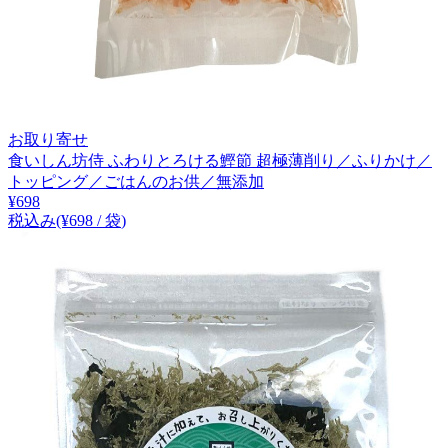
お取り寄せ
食いしん坊侍 ふわりとろける鰹節 超極薄削り／ふりかけ／
トッピング／ごはんのお供／無添加
¥
698
税込み
(¥
698
/
袋
)