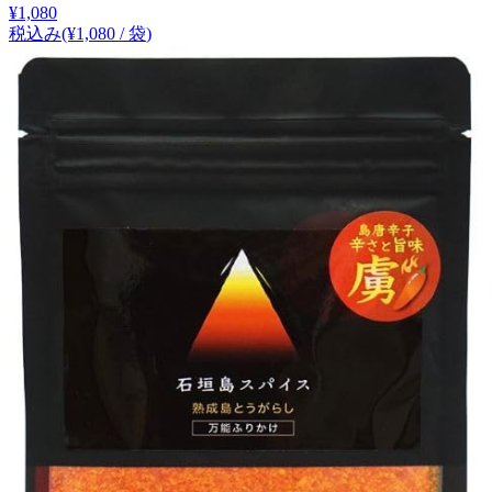
¥
1,080
税込み
(¥
1,080
/
袋
)