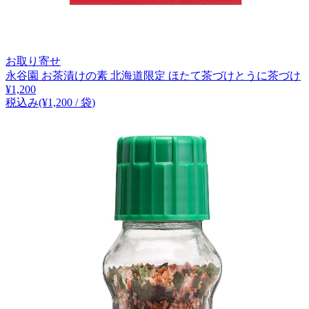
お取り寄せ
永谷園 お茶漬けの素 北海道限定 ほたて茶づけとうに茶づけ
¥
1,200
税込み
(¥
1,200
/
袋
)