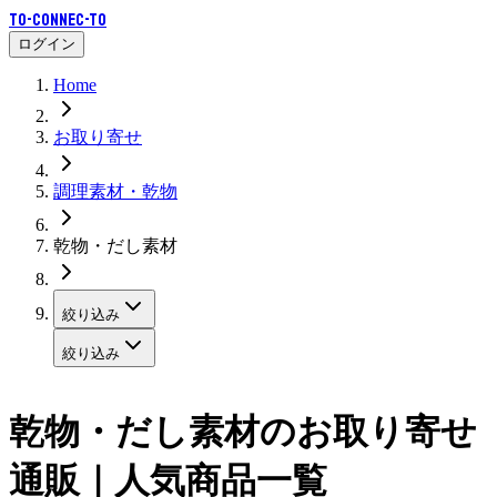
To-Connec-TO
ログイン
Home
お取り寄せ
調理素材・乾物
乾物・だし素材
絞り込み
絞り込み
乾物・だし素材
のお取り寄せ
通販｜人気商品一覧