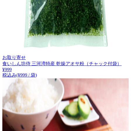
お取り寄せ
食いしん坊侍 三河湾特産 乾燥アオサ粉（チャック付袋）
¥
999
税込み
(¥
999
/
袋
)