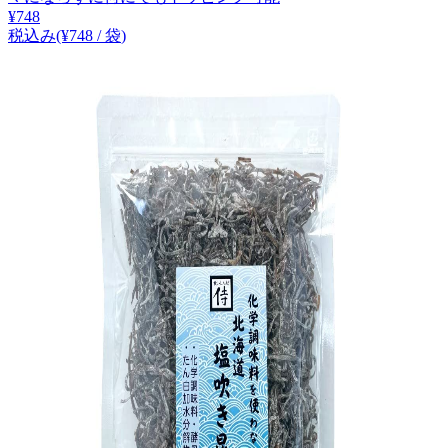
¥
748
税込み
(¥
748
/
袋
)