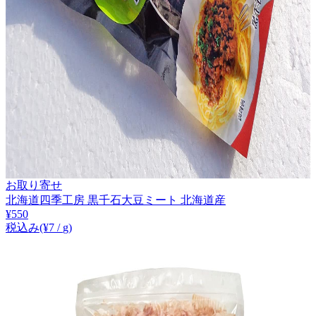
お取り寄せ
北海道四季工房 黒千石大豆ミート 北海道産
¥
550
税込み
(¥
7
/
g
)