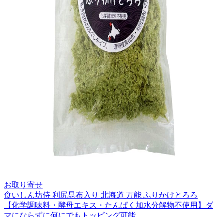
お取り寄せ
食いしん坊侍 利尻昆布入り 北海道 万能 ふりかけとろろ
【化学調味料・酵母エキス・たんぱく加水分解物不使用】ダ
マにならずに何にでもトッピング可能