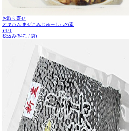
お取り寄せ
オキハム まぜこみじゅーしぃの素
¥
471
税込み
(¥
471
/
袋
)