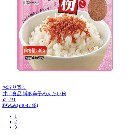
お取り寄せ
井口食品 博多辛子めんたい粉
¥
1,231
税込み
(¥
308
/
袋
)
1
2
3