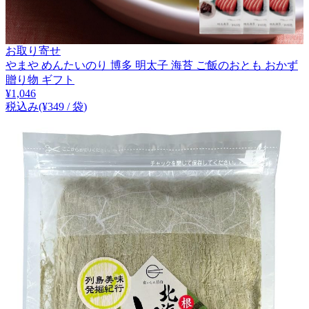
お取り寄せ
やまや めんたいのり 博多 明太子 海苔 ご飯のおとも おかず
贈り物 ギフト
¥
1,046
税込み
(¥
349
/
袋
)