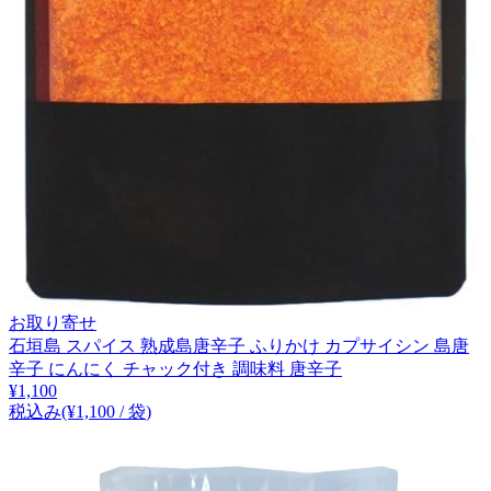
お取り寄せ
石垣島 スパイス 熟成島唐辛子 ふりかけ カプサイシン 島唐
辛子 にんにく チャック付き 調味料 唐辛子
¥
1,100
税込み
(¥
1,100
/
袋
)