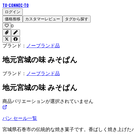
To-Connec-TO
ログイン
価格推移
カスタマーレビュー
タグから探す
0
ブランド：
ノーブランド品
地元宮城の味 みそぱん
ブランド：
ノーブランド品
地元宮城の味 みそぱん
商品バリエーションが選択されていません
パン
セール一覧
宮城県石巻市の伝統的な焼き菓子です。香ばしく焼き上げた