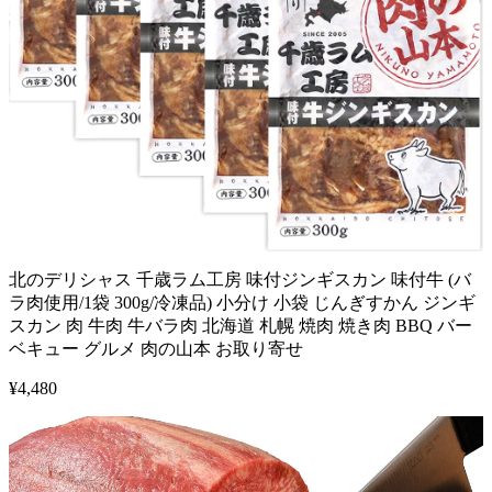
北のデリシャス 千歳ラム工房 味付ジンギスカン 味付牛 (バ
ラ肉使用/1袋 300g/冷凍品) 小分け 小袋 じんぎすかん ジンギ
スカン 肉 牛肉 牛バラ肉 北海道 札幌 焼肉 焼き肉 BBQ バー
ベキュー グルメ 肉の山本 お取り寄せ
¥
4,480