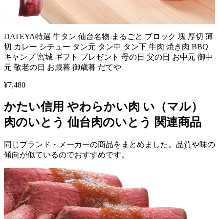
DATEYA特選 牛タン 仙台名物 まるごと ブロック 塊 厚切 薄
切 カレー シチュー タン元 タン中 タン下 牛肉 焼き肉 BBQ
キャンプ 宮城 ギフト プレゼント 母の日 父の日 お中元 御中
元 敬老の日 お歳暮 御歳暮 だてや
¥
7,480
かたい信用 やわらかい肉 い（マル）
肉のいとう 仙台肉のいとう
関連商品
同じブランド・メーカーの商品をまとめました。品質や味の
傾向が似ているのでおすすめです。