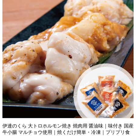
伊達のくら 大トロホルモン焼き 焼肉用 醤油味｜味付き 国産
牛小腸 マルチョウ使用｜焼くだけ簡単・冷凍｜プリプリ食