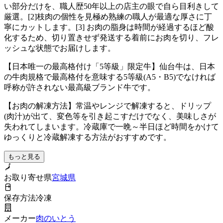
い部分だけを、職人歴50年以上の店主の眼で自ら目利きして
厳選。[2]枝肉の個性を見極め熟練の職人が最適な厚さに丁
寧にカットします。[3] お肉の脂身は時間が経過するほど酸
化するため、切り置きせず発送する着前にお肉を切り、フレ
ッシュな状態でお届けします。
【日本唯一の最高格付け「5等級」限定牛】仙台牛は、日本
の牛肉規格で最高格付を意味する5等級(A5・B5)でなければ
呼称が許されない最高級ブランド牛です。
【お肉の解凍方法】常温やレンジで解凍すると、ドリップ
(肉汁)が出て、変色等を引き起こすだけでなく、美味しさが
失われてしまいます。冷蔵庫で一晩～半日ほど時間をかけて
ゆっくりと冷蔵解凍する方法がおすすめです。
もっと見る
お取り寄せ県
宮城県
保存方法
冷凍
メーカー
肉のいとう