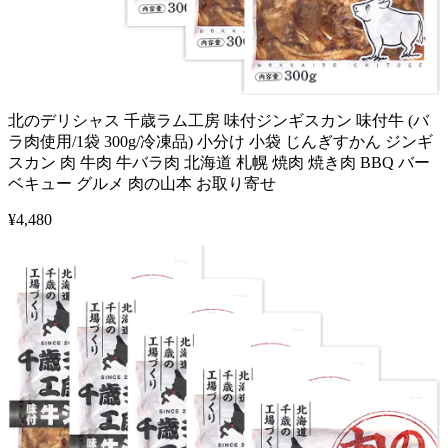
北のデリシャス 千歳ラム工房 味付ジンギスカン 味付牛 (バ
ラ肉使用/1袋 300g/冷凍品) 小分け 小袋 じんぎすかん ジンギ
スカン 肉 牛肉 牛バラ肉 北海道 札幌 焼肉 焼き肉 BBQ バー
ベキュー グルメ 肉の山本 お取り寄せ
¥
4,480