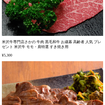
米沢牛専門店さかの 牛肉 黒毛和牛 お歳暮 高齢者 人気 プレ
ゼント 米沢牛 モモ・肩特選 すき焼き用
¥
5,300