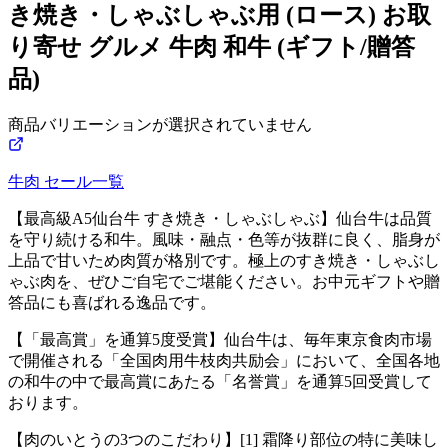
き焼き・しゃぶしゃぶ用 (ロース) お取
り寄せ グルメ 牛肉 和牛 (ギフト/贈答
品)
商品バリエーションが選択されていません
牛肉
セール一覧
【最高級A5仙台牛 すき焼き・しゃぶしゃぶ】仙台牛は品質
を守り続ける和牛。風味・融点・色等が抜群に良く、脂身が
上品で甘いため肉質が格別です。極上のすき焼き・しゃぶし
ゃぶ肉を、ぜひご自宅でご堪能ください。お中元ギフトや贈
答品にも喜ばれる逸品です。
【「最高賞」を通算5度受賞】仙台牛は、毎年東京食肉市場
で開催される「全国肉用牛枝肉共励会」において、全国各地
の和牛の中で最高賞にあたる「名誉賞」を通算5回受賞して
おります。
【肉のいとうの3つのこだわり】[1] 霜降り部位の特に美味し