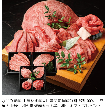
なごみ農産 【 農林水産大臣賞受賞 国産飼料原料100% 】 究
極の山形牛 和の奏 焼肉セット黒毛和牛 ギフト プレゼント