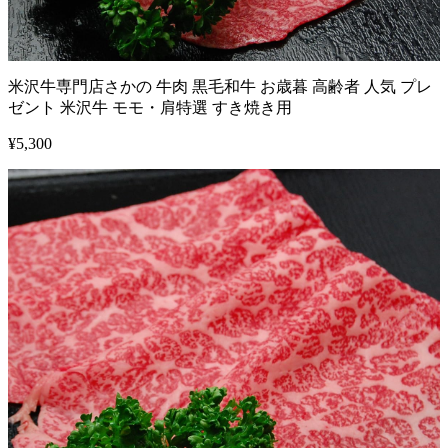
米沢牛専門店さかの 牛肉 黒毛和牛 お歳暮 高齢者 人気 プレ
ゼント 米沢牛 モモ・肩特選 すき焼き用
¥
5,300