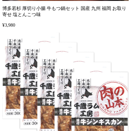
博多若杉 厚切り小腸 牛もつ鍋セット 国産 九州 福岡 お取り
寄せ 塩とんこつ味
¥
3,980