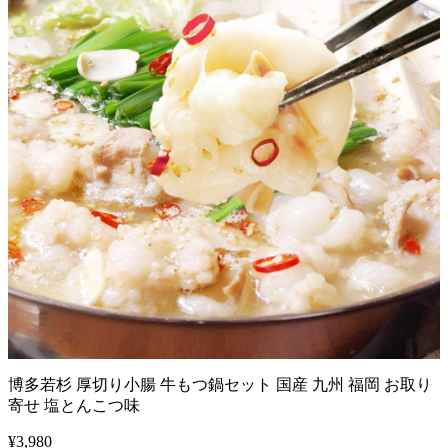
博多若杉 厚切り小腸 牛もつ鍋セット 国産 九州 福岡 お取り
寄せ 塩とんこつ味
¥
3,980