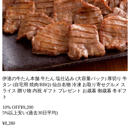
伊達の牛たん本舗 牛たん 塩仕込み (大容量パック) 厚切り 牛
タン (自宅用 焼肉/BBQ) 仙台名物 冷凍 お取り寄せグルメ ス
ライス 贈り物 内祝 ギフト プレゼント お歳暮 御歳暮 冬ギフ
ト
10
% OFF
¥
9,200
5%以上安い(過去30日平均)
¥
8,280