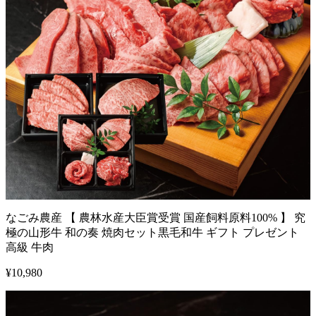
なごみ農産 【 農林水産大臣賞受賞 国産飼料原料100% 】 究
極の山形牛 和の奏 焼肉セット黒毛和牛 ギフト プレゼント
高級 牛肉
¥
10,980
1