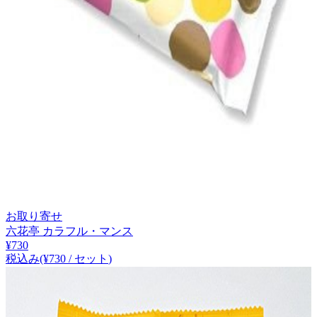
お取り寄せ
六花亭 カラフル・マンス
¥
730
税込み
(¥
730
/
セット
)