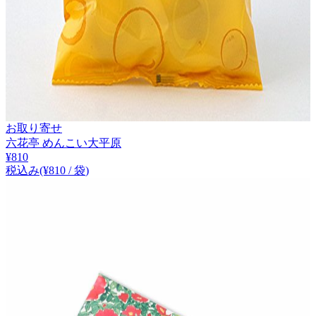
お取り寄せ
六花亭 めんこい大平原
¥
810
税込み
(¥
810
/
袋
)