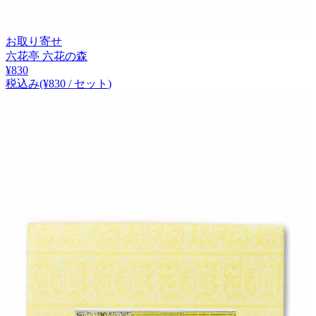
お取り寄せ
六花亭 六花の森
¥
830
税込み
(¥
830
/
セット
)