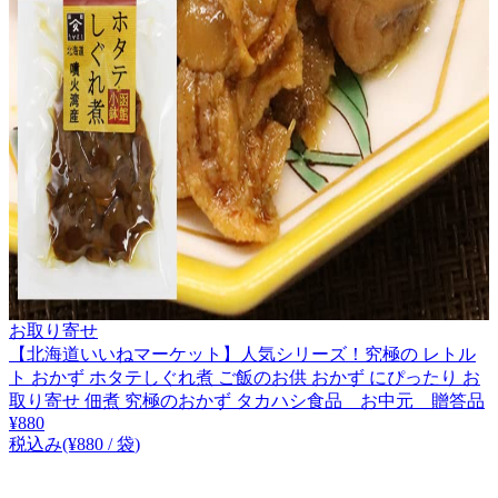
お取り寄せ
【北海道いいねマーケット】人気シリーズ！究極の レトル
ト おかず ホタテしぐれ煮 ご飯のお供 おかず にぴったり お
取り寄せ 佃煮 究極のおかず タカハシ食品 お中元 贈答品
¥
880
税込み
(¥
880
/
袋
)