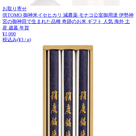
お取り寄せ
供TOMO 御神米イセヒカリ 減農薬 モナコ公室御用達 伊勢神
宮の御神田で生まれた品種 奇跡のお米 ギフト 人気 海外 土
産 歳暮 年賀
¥
1,000
税込み
(¥
3
/
g
)