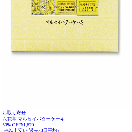
お取り寄せ
六花亭 マルセイバターケーキ
50
% OFF
¥
1,670
5%以上安い(過去30日平均)