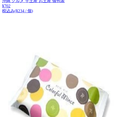
沖縄 グルメ 手土産 お土産 個包装
¥
702
税込み
(¥
234
/
個
)