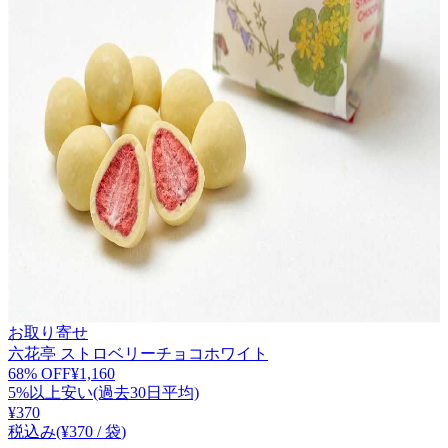
お取り寄せ
六花亭 ストロベリーチョコホワイト
68
% OFF
¥
1,160
5%以上安い(過去30日平均)
¥
370
税込み
(¥
370
/
袋
)