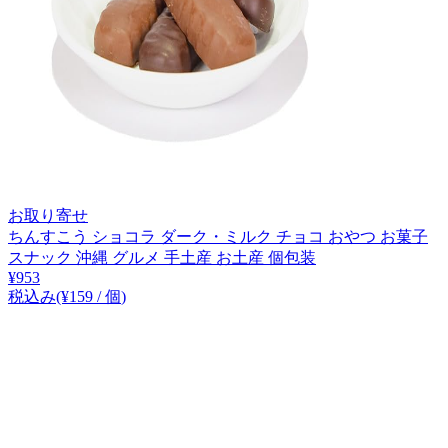
お取り寄せ
ちんすこう ショコラ ダーク・ミルク チョコ おやつ お菓子
スナック 沖縄 グルメ 手土産 お土産 個包装
¥
953
税込み
(¥
159
/
個
)