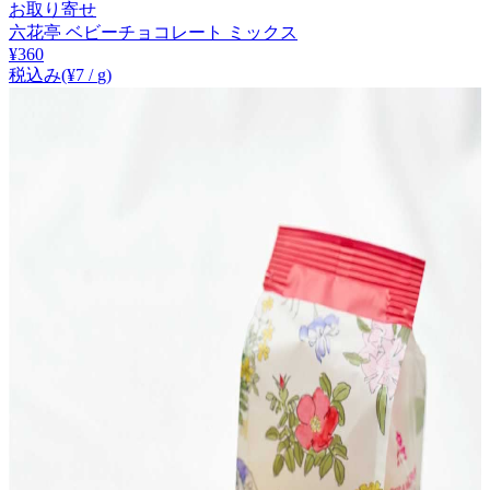
お取り寄せ
六花亭 ベビーチョコレート ミックス
¥
360
税込み
(¥
7
/
g
)