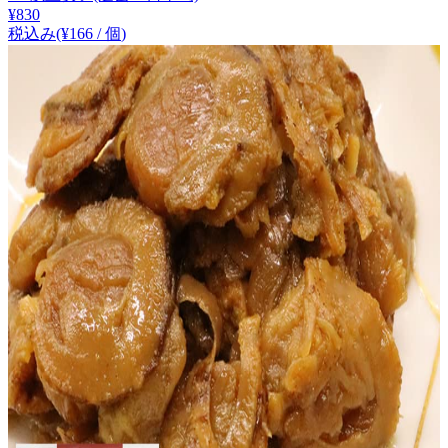
¥
830
税込み
(¥
166
/
個
)