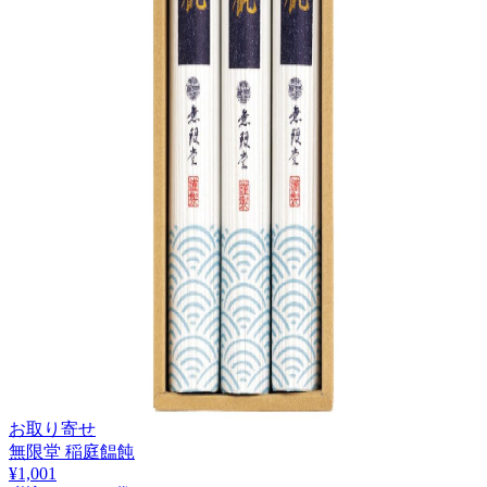
お取り寄せ
無限堂 稲庭饂飩
¥
1,001