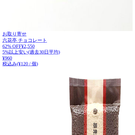
お取り寄せ
六花亭 チョコレート
62
% OFF
¥
2,550
5%以上安い(過去30日平均)
¥
960
税込み
(¥
120
/
個
)