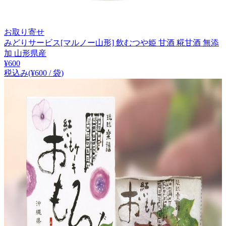
お取り寄せ
みどりサービス[マルノー山形] 飲むつや姫 甘酒 糀甘酒 無添
加 山形県産
¥
600
税込み
(¥
600
/
袋
)