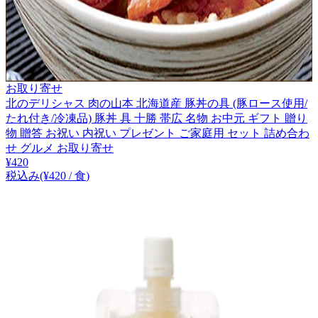
お取り寄せ
北のデリシャス 肉の山本 北海道産 豚丼の具 (豚ロース使用/
たれ付き/冷凍品) 豚丼 具 十勝 帯広 名物 お中元 ギフト 贈り
物 贈答 お祝い 内祝い プレゼント ご家庭用 セット 詰め合わ
せ グルメ お取り寄せ
¥
420
税込み
(¥
420
/
食
)
1