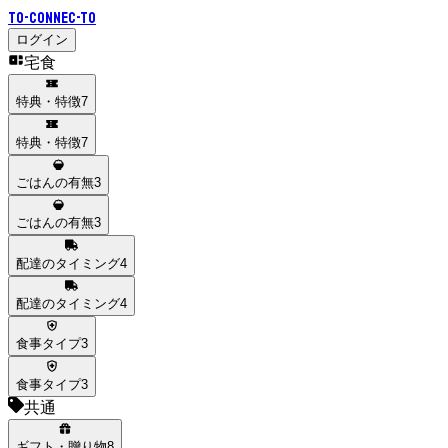
To-Connec-TO
ログイン
宅食
特典・特徴
7
特典・特徴
7
ごはんの有無
3
ごはんの有無
3
配達のタイミング
4
配達のタイミング
4
食事タイプ
3
食事タイプ
3
共通
ギフト・贈り物
8