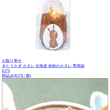
お取り寄せ
きたうさぎ カヌレ 北海道 米粉のカヌレ 専用箱
¥
379
税込み
(¥
379
/
個
)