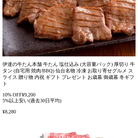
伊達の牛たん本舗 牛たん 塩仕込み (大容量パック) 厚切り 牛
タン (自宅用 焼肉/BBQ) 仙台名物 冷凍 お取り寄せグルメ ス
ライス 贈り物 内祝 ギフト プレゼント お歳暮 御歳暮 冬ギフ
ト
10
% OFF
¥
9,200
5%以上安い(過去30日平均)
¥
8,280