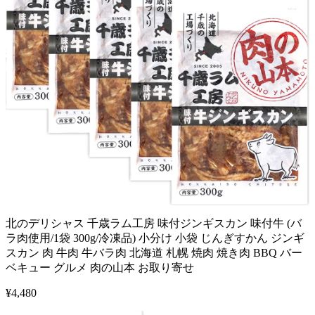
北のデリシャス 千歳ラム工房 味付ジンギスカン 味付牛 (バ
ラ肉使用/1袋 300g/冷凍品) 小分け 小袋 じんぎすかん ジンギ
スカン 肉 牛肉 牛バラ肉 北海道 札幌 焼肉 焼き肉 BBQ バー
ベキュー グルメ 肉の山本 お取り寄せ
¥
4,480