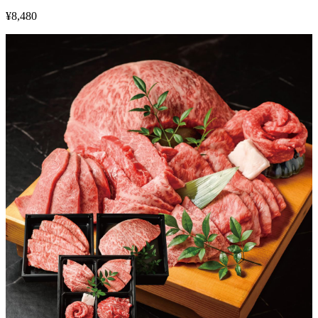
¥
8,480
1