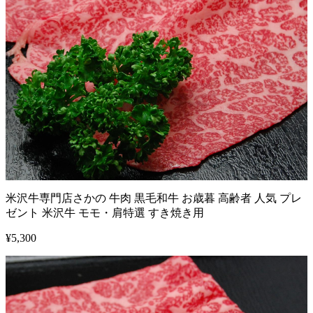
米沢牛専門店さかの 牛肉 黒毛和牛 お歳暮 高齢者 人気 プレ
ゼント 米沢牛 モモ・肩特選 すき焼き用
¥
5,300