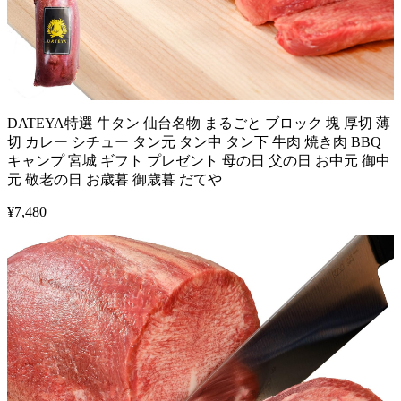
DATEYA特選 牛タン 仙台名物 まるごと ブロック 塊 厚切 薄
切 カレー シチュー タン元 タン中 タン下 牛肉 焼き肉 BBQ
キャンプ 宮城 ギフト プレゼント 母の日 父の日 お中元 御中
元 敬老の日 お歳暮 御歳暮 だてや
¥
7,480