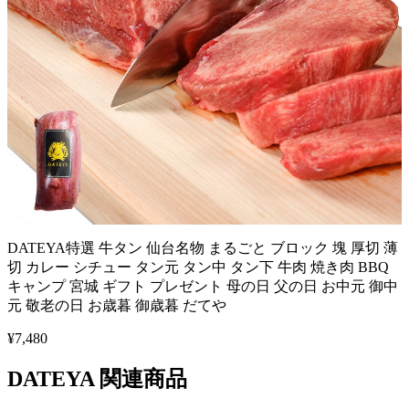
DATEYA特選 牛タン 仙台名物 まるごと ブロック 塊 厚切 薄
切 カレー シチュー タン元 タン中 タン下 牛肉 焼き肉 BBQ
キャンプ 宮城 ギフト プレゼント 母の日 父の日 お中元 御中
元 敬老の日 お歳暮 御歳暮 だてや
¥
7,480
DATEYA
関連商品