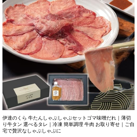
伊達のくら 牛たんしゃぶしゃぶセットゴマ味噌だれ｜薄切
り牛タン 選べるタレ｜冷凍 簡単調理 牛肉 お取り寄せ｜ご自
宅で贅沢なしゃぶしゃぶに