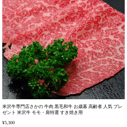
米沢牛専門店さかの 牛肉 黒毛和牛 お歳暮 高齢者 人気 プレ
ゼント 米沢牛 モモ・肩特選 すき焼き用
¥
5,300