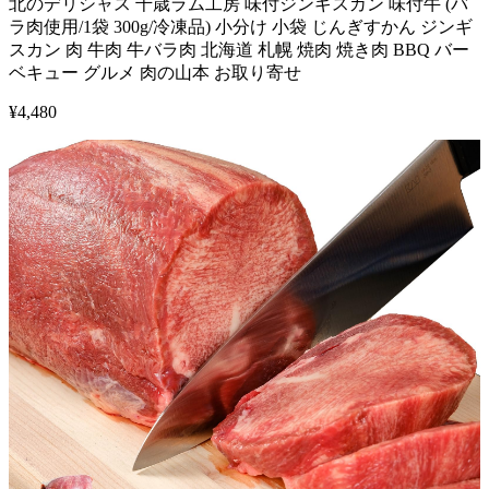
北のデリシャス 千歳ラム工房 味付ジンギスカン 味付牛 (バ
ラ肉使用/1袋 300g/冷凍品) 小分け 小袋 じんぎすかん ジンギ
スカン 肉 牛肉 牛バラ肉 北海道 札幌 焼肉 焼き肉 BBQ バー
ベキュー グルメ 肉の山本 お取り寄せ
¥
4,480