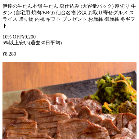
伊達の牛たん本舗 牛たん 塩仕込み (大容量パック) 厚切り 牛
タン (自宅用 焼肉/BBQ) 仙台名物 冷凍 お取り寄せグルメ ス
ライス 贈り物 内祝 ギフト プレゼント お歳暮 御歳暮 冬ギフ
ト
10
% OFF
¥
9,200
5%以上安い(過去30日平均)
¥
8,280