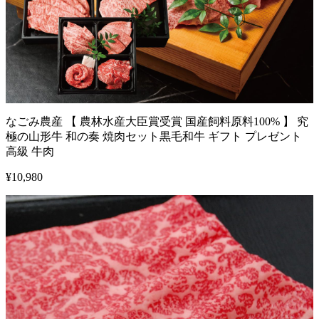
なごみ農産 【 農林水産大臣賞受賞 国産飼料原料100% 】 究
極の山形牛 和の奏 焼肉セット黒毛和牛 ギフト プレゼント
高級 牛肉
¥
10,980