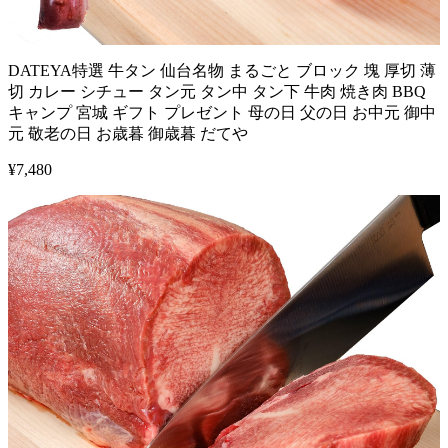
DATEYA特選 牛タン 仙台名物 まるごと ブロック 塊 厚切 薄
切 カレー シチュー タン元 タン中 タン下 牛肉 焼き肉 BBQ
キャンプ 宮城 ギフト プレゼント 母の日 父の日 お中元 御中
元 敬老の日 お歳暮 御歳暮 だてや
¥
7,480