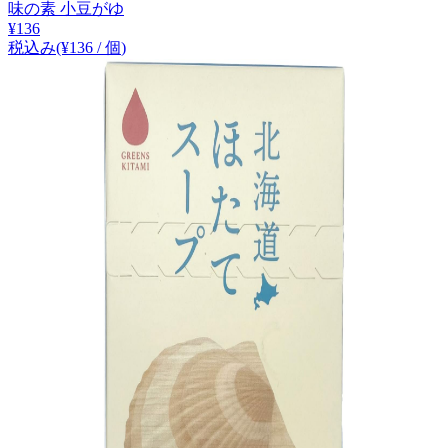
味の素 小豆がゆ
¥
136
税込み
(¥
136
/
個
)