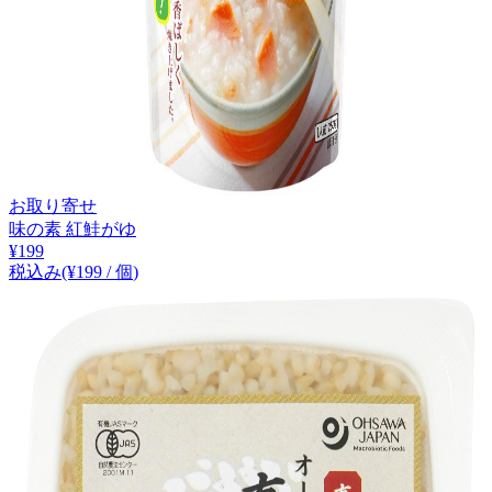
お取り寄せ
味の素 紅鮭がゆ
¥
199
税込み
(¥
199
/
個
)