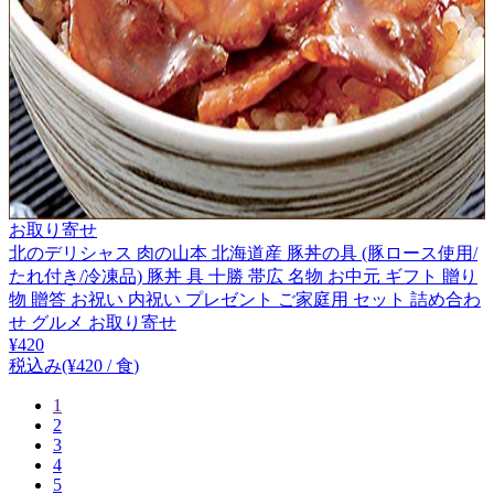
お取り寄せ
北のデリシャス 肉の山本 北海道産 豚丼の具 (豚ロース使用/
たれ付き/冷凍品) 豚丼 具 十勝 帯広 名物 お中元 ギフト 贈り
物 贈答 お祝い 内祝い プレゼント ご家庭用 セット 詰め合わ
せ グルメ お取り寄せ
¥
420
税込み
(¥
420
/
食
)
1
2
3
4
5