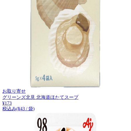
お取り寄せ
グリーンズ北見 北海道ほたてスープ
¥
173
税込み
(¥
43
/
袋
)