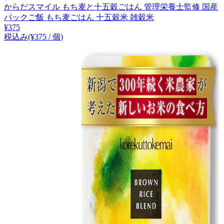
からだスマイル もち麦と十五穀ごはん 管理栄養士監修 国産
パックご飯 もち麦ごはん 十五穀米 雑穀米
¥
375
税込み
(¥
375
/
個
)