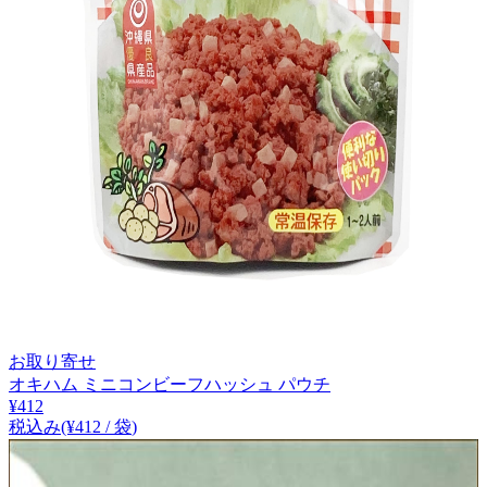
お取り寄せ
オキハム ミニコンビーフハッシュ パウチ
¥
412
税込み
(¥
412
/
袋
)