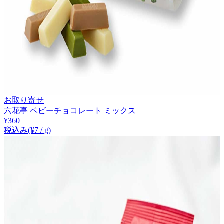
お取り寄せ
六花亭 ベビーチョコレート ミックス
¥
360
税込み
(¥
7
/
g
)