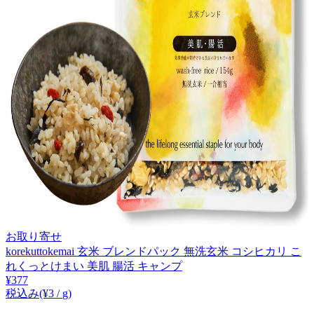
お取り寄せ
korekuttokemai 玄米 ブレンドパック 無洗玄米 コシヒカリ こ
れくっとけまい 美肌 腸活 キャンプ
¥
377
税込み
(¥
3
/
g
)