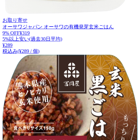
お取り寄せ
オーサワジャパン オーサワの有機発芽玄米ごはん
9
% OFF
¥
319
5%以上安い(過去30日平均)
¥
289
税込み
(¥
289
/
個
)