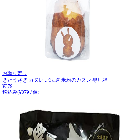
お取り寄せ
きたうさぎ カヌレ 北海道 米粉のカヌレ 専用箱
¥
379
税込み
(¥
379
/
個
)