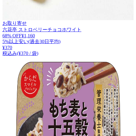
お取り寄せ
六花亭 ストロベリーチョコホワイト
68
% OFF
¥
1,160
5%以上安い(過去30日平均)
¥
370
税込み
(¥
370
/
袋
)