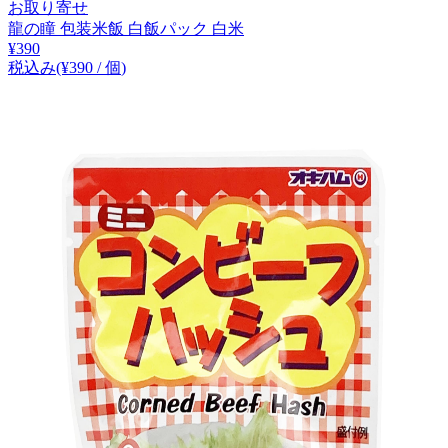
お取り寄せ
龍の瞳 包装米飯 白飯パック 白米
¥
390
税込み
(¥
390
/
個
)