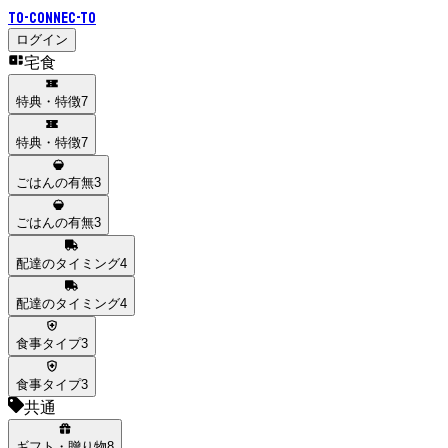
To-Connec-TO
ログイン
宅食
特典・特徴
7
特典・特徴
7
ごはんの有無
3
ごはんの有無
3
配達のタイミング
4
配達のタイミング
4
食事タイプ
3
食事タイプ
3
共通
ギフト・贈り物
8