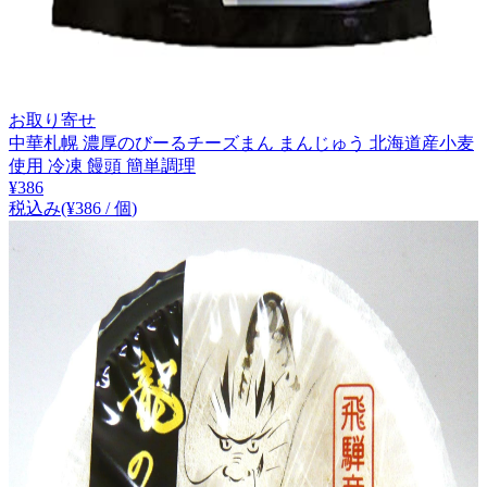
お取り寄せ
中華札幌 濃厚のびーるチーズまん まんじゅう 北海道産小麦
使用 冷凍 饅頭 簡単調理
¥
386
税込み
(¥
386
/
個
)