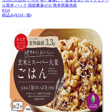
九州の大自然 しらき 美と健康に！ 金賞玄米とポリフェノー
ル黒米 パック 残留農薬ゼロ 熊本県菊池産
¥
310
税込み
(¥
310
/
個
)