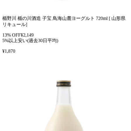
楯野川 楯の川酒造 子宝 鳥海山麓ヨーグルト 720ml [ 山形県
リキュール]
13
% OFF
¥
2,149
5%以上安い(過去30日平均)
¥
1,870