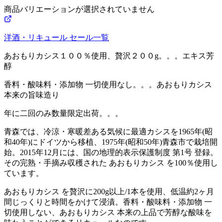
商品バリエーションが選択されていません
洋酒・リキュール
セール一覧
あおもりカシス１００％使用、贅沢２００g。。。エキス芳
醇
香料・酸味料・添加物 一切使用なし。。。あおもりカシス
本来の旨味造り
年に二回のみ数量限定出荷。。。
青森では、冷涼・寒暖差ある気候に最適カシスを1965年(昭
和40年)にドイツから移植、1975年(昭和50年)青森市で栽培開
始。2015年12月には、国の地理的表示保護制度 第1号 登録。
その完熟・手摘み収穫された あおもりカシス を100％使用し
ています。
あおもりカシス を贅沢に200g以上/1本を使用、低温約2ヶ月
間じっくりと時間をかけて浸漬。香料・酸味料・添加物 一
切使用しない、あおもりカシス 本来の上品で芳醇な酸味を