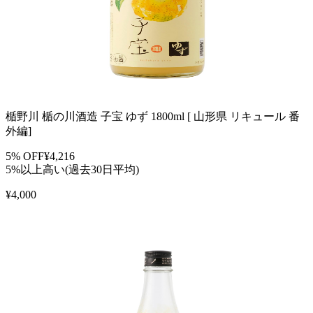
楯野川 楯の川酒造 子宝 ゆず 1800ml [ 山形県 リキュール 番
外編]
5
% OFF
¥
4,216
5%以上高い(過去30日平均)
¥
4,000