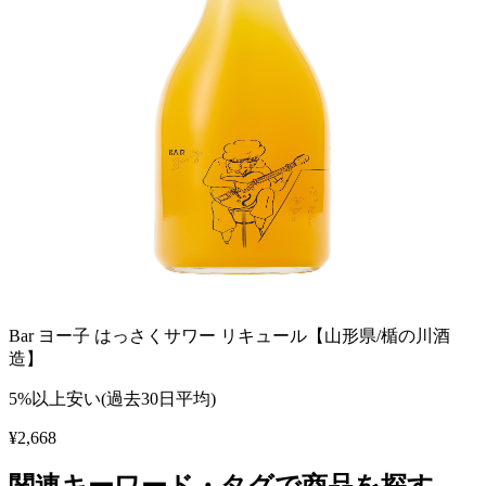
Bar ヨー子 はっさくサワー リキュール【山形県/楯の川酒
造】
5%以上安い(過去30日平均)
¥
2,668