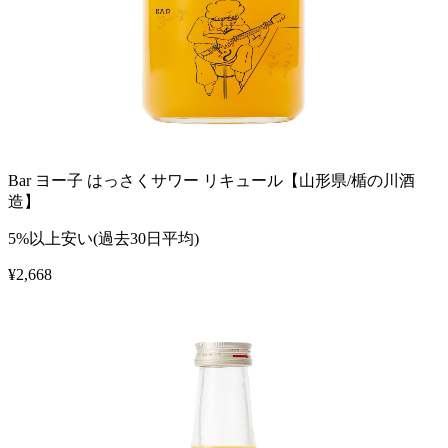
Bar ヨー子 はっさくサワー リキュール【山形県/楯の川酒
造】
5%以上安い(過去30日平均)
¥
2,668