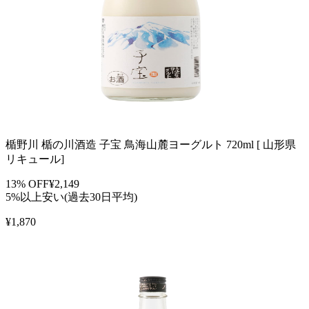
楯野川 楯の川酒造 子宝 鳥海山麓ヨーグルト 720ml [ 山形県
リキュール]
13
% OFF
¥
2,149
5%以上安い(過去30日平均)
¥
1,870