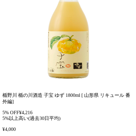
楯野川 楯の川酒造 子宝 ゆず 1800ml [ 山形県 リキュール 番
外編]
5
% OFF
¥
4,216
5%以上高い(過去30日平均)
¥
4,000