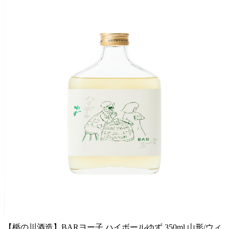
【楯の川酒造】BARヨー子 ハイボールゆず 350ml 山形/ウィ