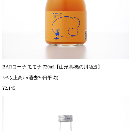
BARヨー子 モモ子 720ml【山形県/楯の川酒造】
5%以上高い(過去30日平均)
¥
2,145