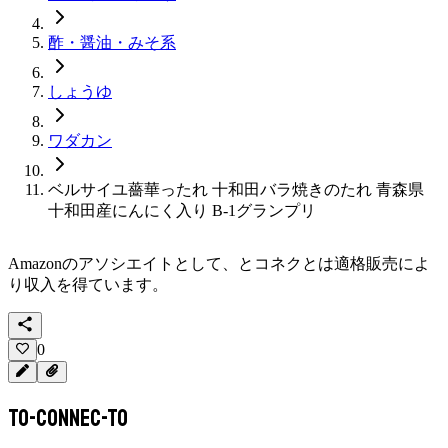
酢・醤油・みそ系
しょうゆ
ワダカン
ベルサイユ薔華ったれ 十和田バラ焼きのたれ 青森県
十和田産にんにく入り B-1グランプリ
Amazonのアソシエイトとして、
とコネクと
は適格販売によ
り収入を得ています。
0
To-Connec-TO