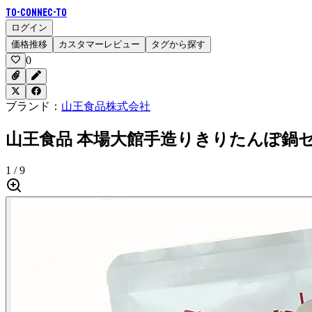
To-Connec-TO
ログイン
価格推移
カスタマーレビュー
タグから探す
0
ブランド：
山王食品株式会社
山王食品 本場大館手造りきりたんぽ鍋セ
1 / 9