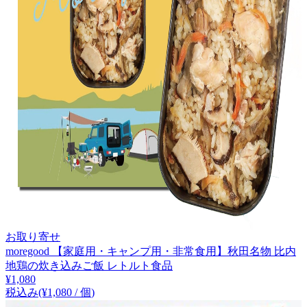
お取り寄せ
moregood 【家庭用・キャンプ用・非常食用】秋田名物 比内
地鶏の炊き込みご飯 レトルト食品
¥
1,080
税込み
(¥
1,080
/
個
)