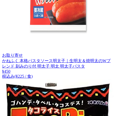
お取り寄せ
かねふく 本格パスタソース明太子｜生明太＆焼明太のWブ
レンド 刻みのり付 明太子 明太 明太子パスタ
¥
450
税込み
(¥
225
/
食
)