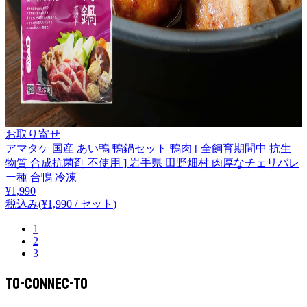
お取り寄せ
アマタケ 国産 あい鴨 鴨鍋セット 鴨肉 [ 全飼育期間中 抗生
物質 合成抗菌剤 不使用 ] 岩手県 田野畑村 肉厚なチェリバレ
ー種 合鴨 冷凍
¥
1,990
税込み
(¥
1,990
/
セット
)
1
2
3
To-Connec-TO