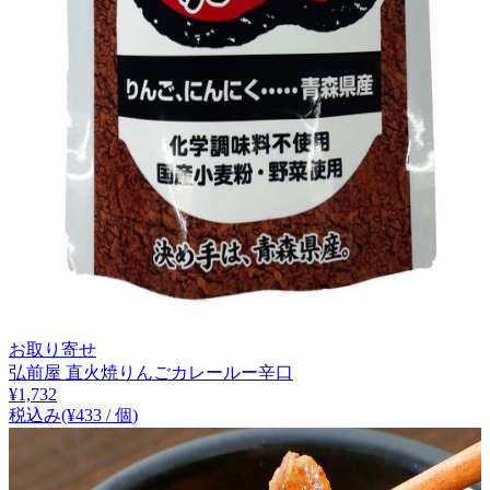
お取り寄せ
弘前屋 直火焼りんごカレールー辛口
¥
1,732
税込み
(¥
433
/
個
)