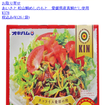
お取り寄せ
あいさと 松山鯛めしのもと 愛媛県産真鯛だし使用
¥
378
税込み
(¥
126
/
袋
)