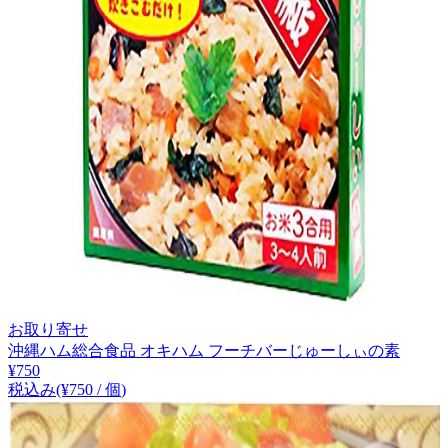
お取り寄せ
沖縄ハム総合食品 オキハム フーチバーじゅーしぃの素
¥
750
税込み
(¥
750
/
個
)