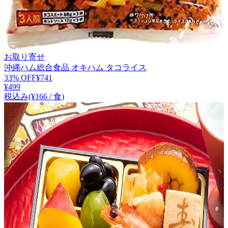
お取り寄せ
沖縄ハム総合食品 オキハム タコライス
33
% OFF
¥
741
¥
499
税込み
(¥
166
/
食
)