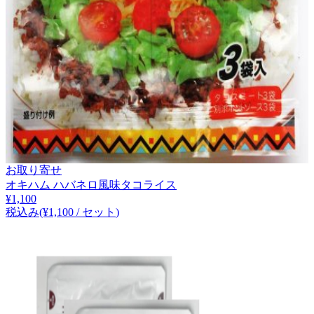
お取り寄せ
オキハム ハバネロ風味タコライス
¥
1,100
税込み
(¥
1,100
/
セット
)