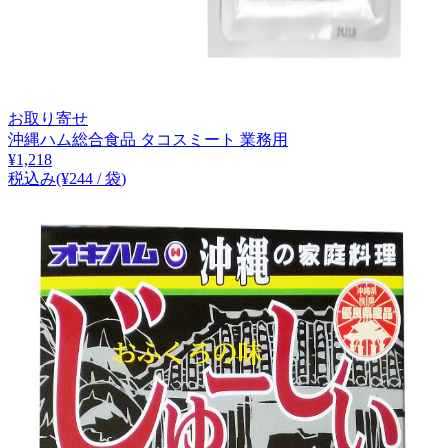
お取り寄せ
沖縄ハム総合食品 タコスミート 業務用
¥
1,218
税込み
(¥
244
/
袋
)