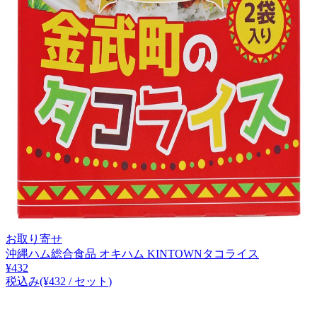
お取り寄せ
沖縄ハム総合食品 オキハム KINTOWNタコライス
¥
432
税込み
(¥
432
/
セット
)