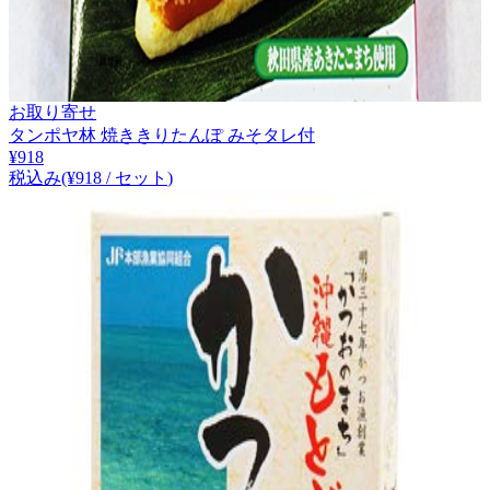
お取り寄せ
タンポヤ林 焼ききりたんぽ みそタレ付
¥
918
税込み
(¥
918
/
セット
)