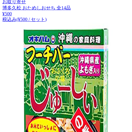
お取り寄せ
博多久松 おためしおせち 全14品
¥
500
税込み
(¥
500
/
セット
)