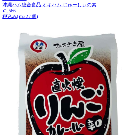
沖縄ハム総合食品 オキハム じゅーしぃの素
¥
1,566
税込み
(¥
522
/
個
)