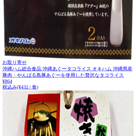
お取り寄せ
沖縄ハム総合食品 沖縄あぐータコライス オキハム 沖縄県産
豚肉・やんばる島豚あぐーを使用した贅沢なタコライス
¥
864
税込み
(¥
432
/
食
)