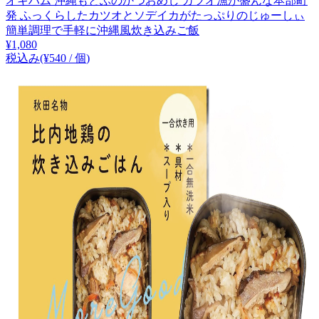
オキハム 沖縄もとぶのかつおめし カツオ漁が盛んな本部町
発 ふっくらしたカツオとソデイカがたっぷりのじゅーしぃ
簡単調理で手軽に沖縄風炊き込みご飯
¥
1,080
税込み
(¥
540
/
個
)