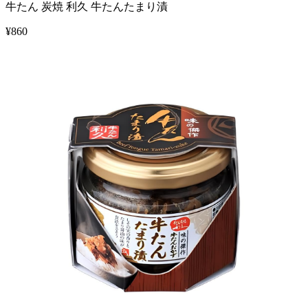
牛たん 炭焼 利久 牛たんたまり漬
¥
860