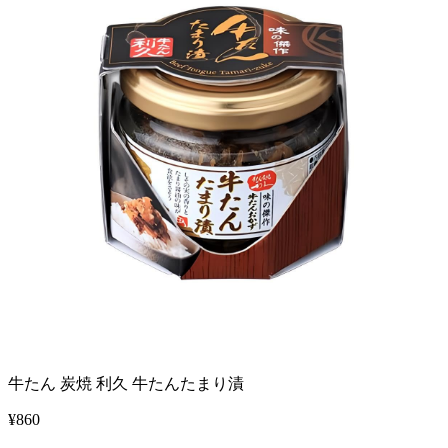
牛たん 炭焼 利久 牛たんたまり漬
¥
860