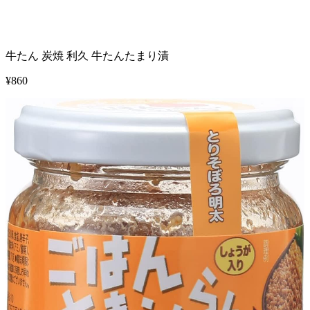
牛たん 炭焼 利久 牛たんたまり漬
¥
860