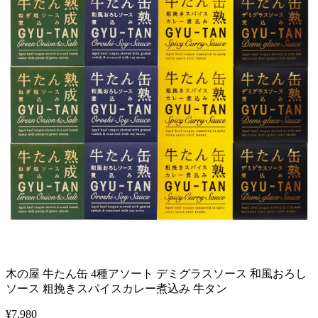
木の屋 牛たん缶 4種アソート デミグラスソース 和風おろし
ソース 粗挽きスパイスカレー煮込み 牛タン
¥
7,980