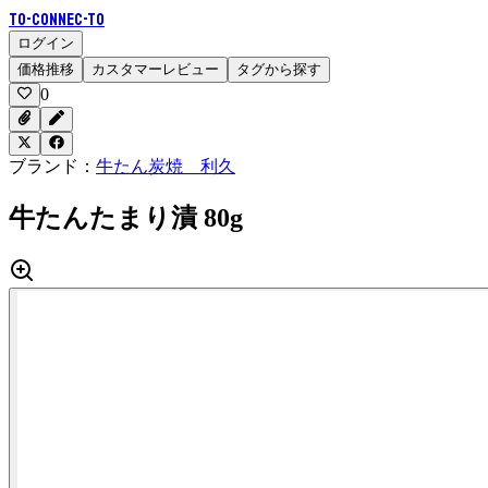
To-Connec-TO
ログイン
価格推移
カスタマーレビュー
タグから探す
0
ブランド：
牛たん炭焼 利久
牛たんたまり漬 80g