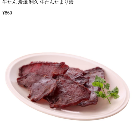
牛たん 炭焼 利久 牛たんたまり漬
¥
860