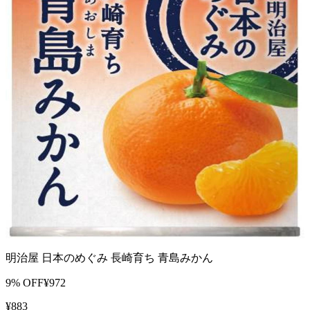
明治屋 日本のめぐみ 長崎育ち 青島みかん
9
% OFF
¥
972
¥
883