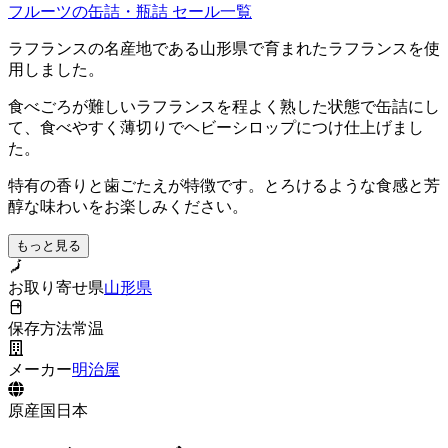
フルーツの缶詰・瓶詰
セール一覧
ラフランスの名産地である山形県で育まれたラフランスを使
用しました。
食べごろが難しいラフランスを程よく熟した状態で缶詰にし
て、食べやすく薄切りでヘビーシロップにつけ仕上げまし
た。
特有の香りと歯ごたえが特徴です。とろけるような食感と芳
醇な味わいをお楽しみください。
もっと見る
お取り寄せ県
山形県
保存方法
常温
メーカー
明治屋
原産国
日本