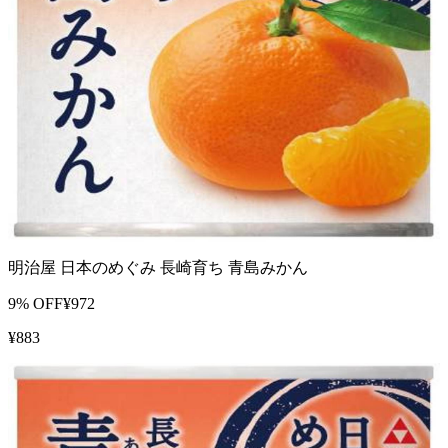
明治屋 日本のめぐみ 長崎育ち 青島みかん
9
% OFF
¥
972
¥
883