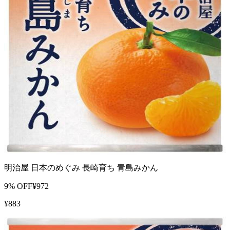
明治屋 日本のめぐみ 長崎育ち 青島みかん
9
% OFF
¥
972
¥
883