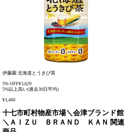
伊藤園 北海道とうきび茶
5
% OFF
¥
3,629
5%以上高い(過去30日平均)
¥
3,460
十七市町村物産市場＼会津ブランド館
＼ＡＩＺＵ ＢＲＡＮＤ ＫＡＮ
関連
商品