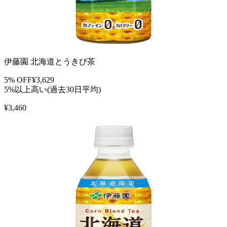
伊藤園 北海道とうきび茶
5
% OFF
¥
3,629
5%以上高い(過去30日平均)
¥
3,460