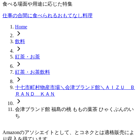
食べる場面や用途に応じた特集
仕事の合間に食べられる
おもてなし料理
Home
飲料
紅茶・お茶
紅茶・お茶飲料
十七市町村物産市場＼会津ブランド館＼ＡＩＺＵ Ｂ
ＲＡＮＤ ＫＡＮ
会津ブランド館 福島の桃 ももの葉茶 ひゃくぶんのい
ち
Amazonのアソシエイトとして、
とコネクと
は適格販売によ
り収入を得ています。