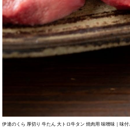
伊達のくら 厚切り 牛たん 大トロ牛タン 焼肉用 味噌味｜