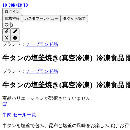
To-Connec-TO
ログイン
価格推移
カスタマーレビュー
タグから探す
0
ブランド：
ノーブランド品
牛タンの塩釜焼き(真空冷凍）冷凍食品 
ブランド：
ノーブランド品
牛タンの塩釜焼き(真空冷凍）冷凍食品 
商品バリエーションが選択されていません
牛肉
セール一覧
牛タンを塩釜で包み、昆布と塩釜の風味をお楽しみ頂け お