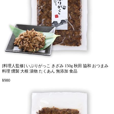
[料理人監修] いぶりがっこ きざみ 150g 秋田 協和 おつまみ
料理 燻製 大根 漬物 たくあん 無添加 食品
¥
980