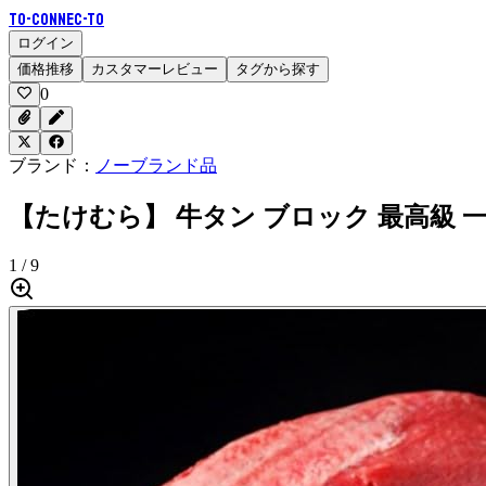
To-Connec-TO
ログイン
価格推移
カスタマーレビュー
タグから探す
0
ブランド：
ノーブランド品
【たけむら】 牛タン ブロック 最高級 一本勝
1 / 9