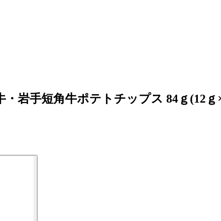
岩手短角牛ポテトチップス 84ｇ(12ｇ×7