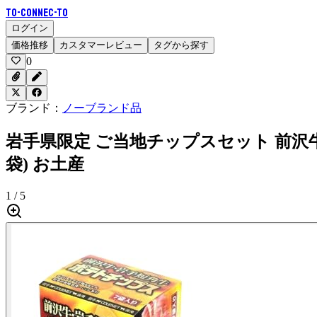
To-Connec-TO
ログイン
価格推移
カスタマーレビュー
タグから探す
0
ブランド：
ノーブランド品
岩手県限定 ご当地チップスセット 前沢牛・
袋) お土産
1 / 5