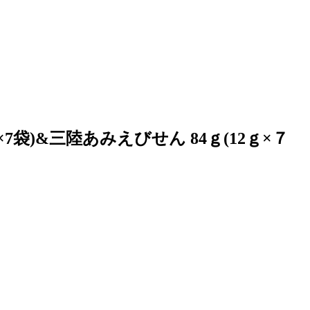
袋)&三陸あみえびせん 84ｇ(12ｇ×７