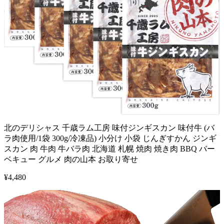
北のデリシャス 千歳ラム工房 味付ジンギスカン 味付牛 (バ
ラ肉使用/1袋 300g/冷凍品) 小分け 小袋 じんぎすかん ジンギ
スカン 肉 牛肉 牛バラ肉 北海道 札幌 焼肉 焼き肉 BBQ バー
ベキュー グルメ 肉の山本 お取り寄せ
¥
4,480