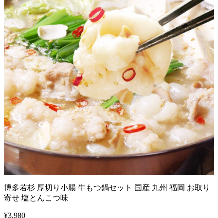
博多若杉 厚切り小腸 牛もつ鍋セット 国産 九州 福岡 お取り
寄せ 塩とんこつ味
¥
3,980