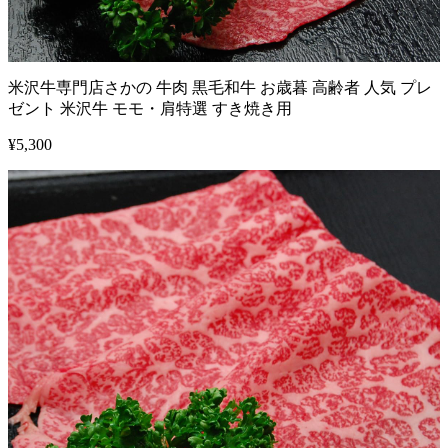
米沢牛専門店さかの 牛肉 黒毛和牛 お歳暮 高齢者 人気 プレ
ゼント 米沢牛 モモ・肩特選 すき焼き用
¥
5,300