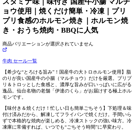
スタミナ味｜味付き 国産牛小腸 マルチ
ョウ使用｜焼くだけ簡単・冷凍｜プリ
プリ食感のホルモン焼き｜ホルモン焼
き・おうち焼肉・BBQに人気
商品バリエーションが選択されていません
牛肉
セール一覧
【希少な“とろける旨み”！国産牛の大トロホルモン使用】脂
のりが良い国産牛の小腸（マルチョウ）だけを厳選。プリプ
リ＆トロッとした食感と、濃厚な旨みが口いっぱいに広がる
逸品。仙台名物の老舗「伊達のくら」がお届けする極上ホル
モンです。
【味付き＆焼くだけ！忙しい日も簡単ごちそう】下処理＆味
付け済みだから、解凍してフライパンで焼くだけ。手間いら
ずで本格的な焼肉が楽しめる、冷凍ストックの強い味方。冷
凍庫に常備すれば、いつでも“ごちそう時間”に早変わり。