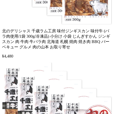
北のデリシャス 千歳ラム工房 味付ジンギスカン 味付牛 (バ
ラ肉使用/1袋 300g/冷凍品) 小分け 小袋 じんぎすかん ジンギ
スカン 肉 牛肉 牛バラ肉 北海道 札幌 焼肉 焼き肉 BBQ バー
ベキュー グルメ 肉の山本 お取り寄せ
¥
4,480