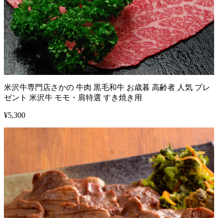
米沢牛専門店さかの 牛肉 黒毛和牛 お歳暮 高齢者 人気 プレ
ゼント 米沢牛 モモ・肩特選 すき焼き用
¥
5,300