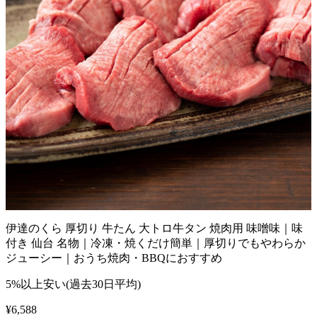
伊達のくら 厚切り 牛たん 大トロ牛タン 焼肉用 味噌味｜味
付き 仙台 名物｜冷凍・焼くだけ簡単｜厚切りでもやわらか
ジューシー｜おうち焼肉・BBQにおすすめ
5%以上安い(過去30日平均)
¥
6,588