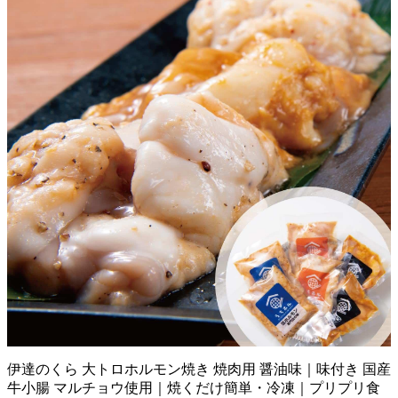
伊達のくら 大トロホルモン焼き 焼肉用 醤油味｜味付き 国産
牛小腸 マルチョウ使用｜焼くだけ簡単・冷凍｜プリプリ食