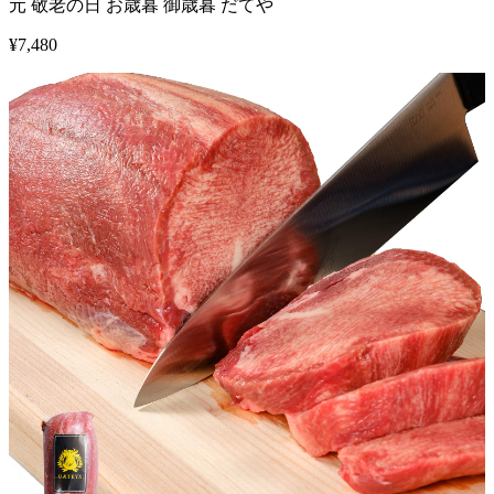
元 敬老の日 お歳暮 御歳暮 だてや
¥
7,480