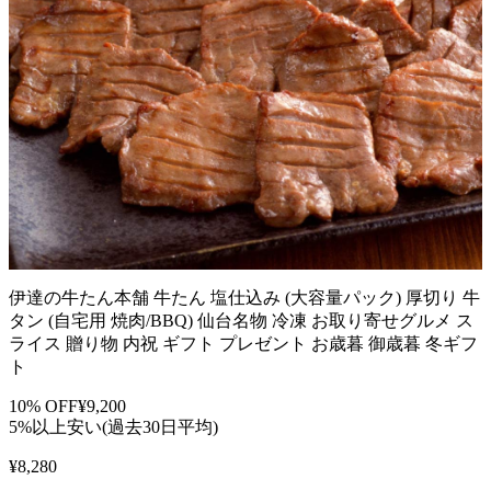
伊達の牛たん本舗 牛たん 塩仕込み (大容量パック) 厚切り 牛
タン (自宅用 焼肉/BBQ) 仙台名物 冷凍 お取り寄せグルメ ス
ライス 贈り物 内祝 ギフト プレゼント お歳暮 御歳暮 冬ギフ
ト
10
% OFF
¥
9,200
5%以上安い(過去30日平均)
¥
8,280