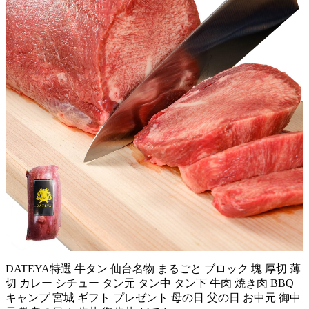
DATEYA特選 牛タン 仙台名物 まるごと ブロック 塊 厚切 薄
切 カレー シチュー タン元 タン中 タン下 牛肉 焼き肉 BBQ
キャンプ 宮城 ギフト プレゼント 母の日 父の日 お中元 御中