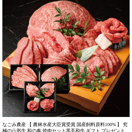
なごみ農産 【 農林水産大臣賞受賞 国産飼料原料100% 】 究
極の山形牛 和の奏 焼肉セット黒毛和牛 ギフト プレゼント