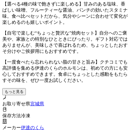
【選べる4種の味で飽きずに楽しめる】甘みのある塩味、香
ばしい味噌、フルーティーな醤油、パンチの効いたスタミナ
味。食べ比べセットだから、気分やシーンに合わせて変化が
楽しめるのも嬉しいポイント。
【自宅で楽しむ“ちょっと贅沢な”焼肉セット】自分へのご褒
美や、家族との特別なひとときにぴったり。ギフト対応では
ありませんが、美味しさで喜ばれるため、ちょっとしたおす
そ分けやご挨拶用にもおすすめです。
【一度食べたら忘れられない脂の甘さと旨み】クチコミでも
高評価を集める伊達のくらのホルモンは、初めての方にも安
心しておすすめできます。食卓にちょっとした感動をもたら
すその味を、ぜひ一度お試しください。
もっと見る
お取り寄せ県
宮城県
保存方法
冷凍
メーカー
伊達のくら