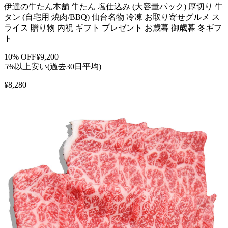
伊達の牛たん本舗 牛たん 塩仕込み (大容量パック) 厚切り 牛
タン (自宅用 焼肉/BBQ) 仙台名物 冷凍 お取り寄せグルメ ス
ライス 贈り物 内祝 ギフト プレゼント お歳暮 御歳暮 冬ギフ
ト
10
% OFF
¥
9,200
5%以上安い(過去30日平均)
¥
8,280