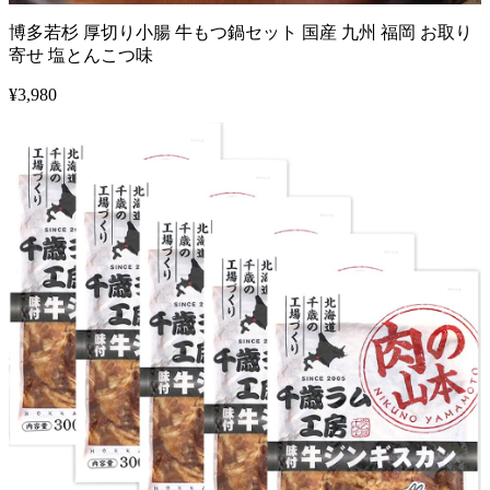
博多若杉 厚切り小腸 牛もつ鍋セット 国産 九州 福岡 お取り
寄せ 塩とんこつ味
¥
3,980