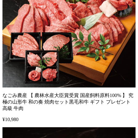
なごみ農産 【 農林水産大臣賞受賞 国産飼料原料100% 】 究
極の山形牛 和の奏 焼肉セット黒毛和牛 ギフト プレゼント
高級 牛肉
¥
10,980
1