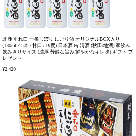
北鹿 垂れ口 一番しぼり にごり酒 オリジナルBOX入り
(180ml × 5本 / 甘口 / 19度) 日本酒 缶 清酒 (秋田/地酒) 家飲み
飲みきりサイズ (濃厚 芳醇な旨み/鮮やかなキレ味) ギフト プ
レゼント
¥
2,420