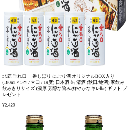
北鹿 垂れ口 一番しぼり にごり酒 オリジナルBOX入り
(180ml × 5本 / 甘口 / 19度) 日本酒 缶 清酒 (秋田/地酒) 家飲み
飲みきりサイズ (濃厚 芳醇な旨み/鮮やかなキレ味) ギフト プ
レゼント
¥
2,420