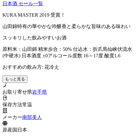
日本酒
セール一覧
KURA MASTER 2019 受賞！
山田錦特有の華やかな吟醸香と柔らかな旨味のある味わい
スッキリした飲みやすいお酒
原料米：山田錦 精米歩合：50% 仕込水：折爪馬仙峡伏流水
(中硬水) 日本酒度 ±0アルコール度数 16～17度 酸度1.6
おすすめの飲み方: 花冷え
もっと見る
お取り寄せ県
岩手県
保存方法
常温
メーカー
南部美人
原産国
日本