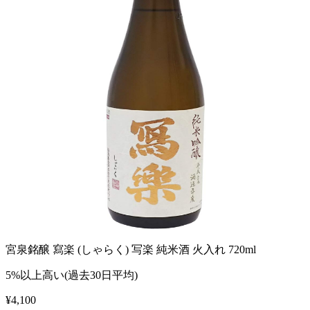
宮泉銘醸 寫楽 (しゃらく) 写楽 純米酒 火入れ 720ml
5%以上高い(過去30日平均)
¥
4,100