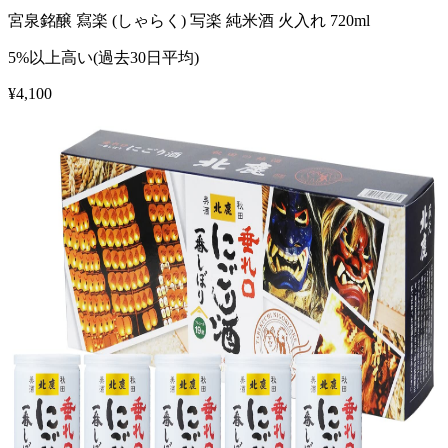
宮泉銘醸 寫楽 (しゃらく) 写楽 純米酒 火入れ 720ml
5%以上高い(過去30日平均)
¥
4,100