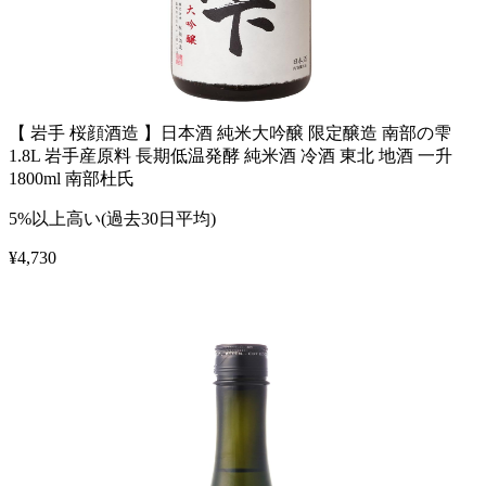
【 岩手 桜顔酒造 】日本酒 純米大吟醸 限定醸造 南部の雫
1.8L 岩手産原料 長期低温発酵 純米酒 冷酒 東北 地酒 一升
1800ml 南部杜氏
5%以上高い(過去30日平均)
¥
4,730