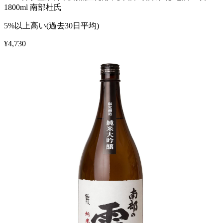
1800ml 南部杜氏
5%以上高い(過去30日平均)
¥
4,730