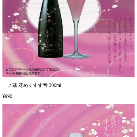
一ノ蔵 花めくすず音 300ml
¥
990