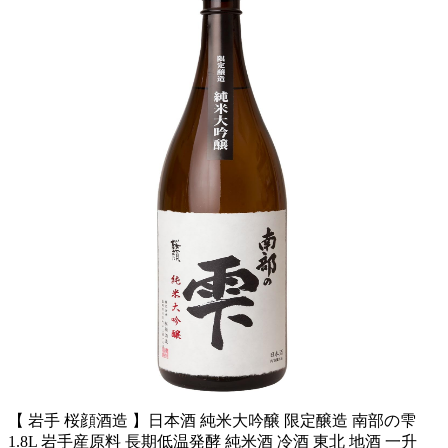
【 岩手 桜顔酒造 】日本酒 純米大吟醸 限定醸造 南部の雫
1.8L 岩手産原料 長期低温発酵 純米酒 冷酒 東北 地酒 一升