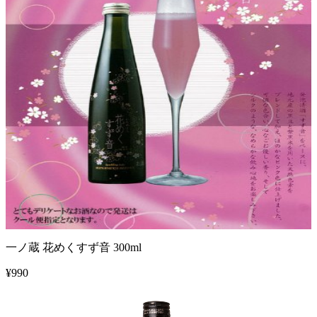
一ノ蔵 花めくすず音 300ml
¥
990