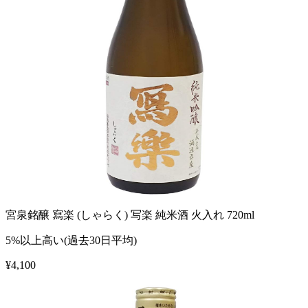
宮泉銘醸 寫楽 (しゃらく) 写楽 純米酒 火入れ 720ml
5%以上高い(過去30日平均)
¥
4,100