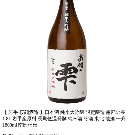
【 岩手 桜顔酒造 】日本酒 純米大吟醸 限定醸造 南部の雫
1.8L 岩手産原料 長期低温発酵 純米酒 冷酒 東北 地酒 一升
1800ml 南部杜氏