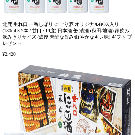
北鹿 垂れ口 一番しぼり にごり酒 オリジナルBOX入り
(180ml × 5本 / 甘口 / 19度) 日本酒 缶 清酒 (秋田/地酒) 家飲み
飲みきりサイズ (濃厚 芳醇な旨み/鮮やかなキレ味) ギフト プ
レゼント
¥
2,420