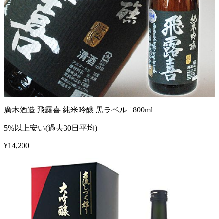
廣木酒造 飛露喜 純米吟醸 黒ラベル 1800ml
5%以上安い(過去30日平均)
¥
14,200