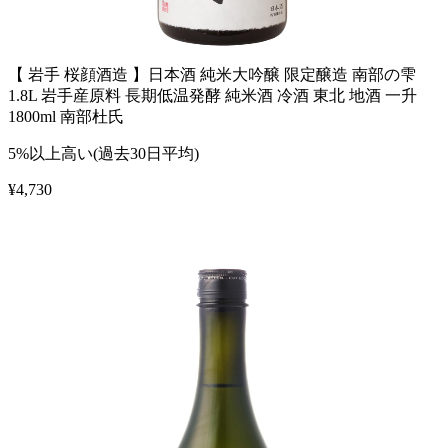
【 岩手 桜顔酒造 】日本酒 純米大吟醸 限定醸造 南部の雫
1.8L 岩手産原料 長期低温発酵 純米酒 冷酒 東北 地酒 一升
1800ml 南部杜氏
5%以上高い(過去30日平均)
¥
4,730