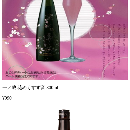
一ノ蔵 花めくすず音 300ml
¥
990