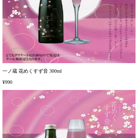
一ノ蔵 花めくすず音 300ml
¥
990