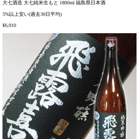
大七酒造 大七純米生もと 1800ml 福島県日本酒
5%以上安い(過去30日平均)
¥
6,910