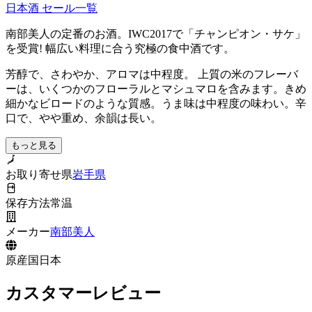
日本酒
セール一覧
南部美人の定番のお酒。IWC2017で「チャンピオン・サケ」
を受賞! 幅広い料理に合う究極の食中酒です。
芳醇で、さわやか、アロマは中程度。 上質の米のフレーバ
ーは、いくつかのフローラルとマシュマロを含みます。きめ
細かなビロードのような質感。うま味は中程度の味わい。辛
口で、やや重め、余韻は長い。
もっと見る
お取り寄せ県
岩手県
保存方法
常温
メーカー
南部美人
原産国
日本
カスタマーレビュー