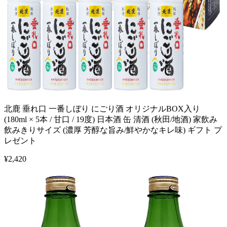
北鹿 垂れ口 一番しぼり にごり酒 オリジナルBOX入り
(180ml × 5本 / 甘口 / 19度) 日本酒 缶 清酒 (秋田/地酒) 家飲み
飲みきりサイズ (濃厚 芳醇な旨み/鮮やかなキレ味) ギフト プ
レゼント
¥
2,420