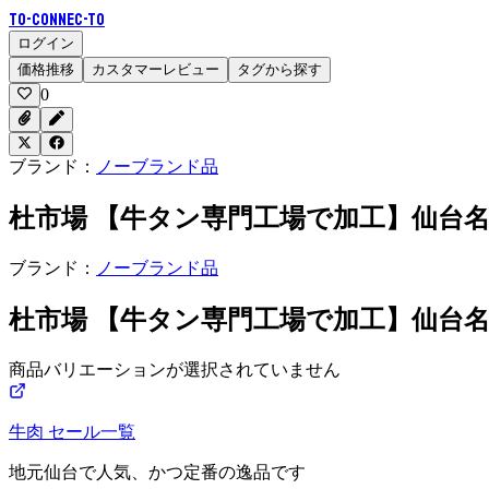
To-Connec-TO
ログイン
価格推移
カスタマーレビュー
タグから探す
0
ブランド：
ノーブランド品
杜市場 【牛タン専門工場で加工】仙台
ブランド：
ノーブランド品
杜市場 【牛タン専門工場で加工】仙台
商品バリエーションが選択されていません
牛肉
セール一覧
地元仙台で人気、かつ定番の逸品です