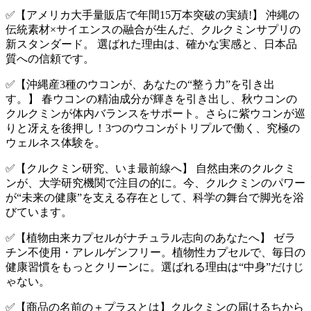
✅【アメリカ大手量販店で年間15万本突破の実績!】 沖縄の
伝統素材×サイエンスの融合が生んだ、クルクミンサプリの
新スタンダード。 選ばれた理由は、確かな実感と、日本品
質への信頼です。
✅【沖縄産3種のウコンが、あなたの“整う力”を引き出
す。】 春ウコンの精油成分が輝きを引き出し、秋ウコンの
クルクミンが体内バランスをサポート。さらに紫ウコンが巡
りと冴えを後押し！3つのウコンがトリプルで働く、究極の
ウェルネス体験を。
✅【クルクミン研究、いま最前線へ】 自然由来のクルクミ
ンが、大学研究機関で注目の的に。今、クルクミンのパワー
が“未来の健康”を支える存在として、科学の舞台で脚光を浴
びています。
✅【植物由来カプセルがナチュラル志向のあなたへ】 ゼラ
チン不使用・アレルゲンフリー。植物性カプセルで、毎日の
健康習慣をもっとクリーンに。選ばれる理由は“中身”だけじ
ゃない。
✅【商品の名前の＋プラスとは】クルクミンの届けるちから