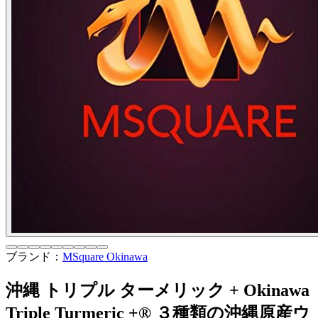
ブランド：
MSquare Okinawa
沖縄 トリプル ターメリック + Okinawa
Triple Turmeric +® ３種類の沖縄原産ウ