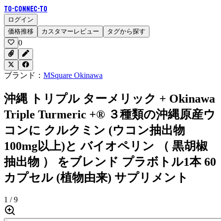
To-Connec-TO
ログイン
価格推移
カスタマーレビュー
タグから探す
0
ブランド：
MSquare Okinawa
沖縄 トリプル ターメリック + Okinawa
Triple Turmeric +® ３種類の沖縄原産ウ
コンに クルクミン (ウコン抽出物
100mg以上)と バイオペリン （ 黒胡椒
抽出物 ） をブレンド プラボトル1本 60
カプセル (植物由来) サプリメント
1 / 9