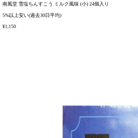
南風堂 雪塩ちんすこう ミルク風味 (小) 24個入り
5%以上安い(過去30日平均)
¥
1,150