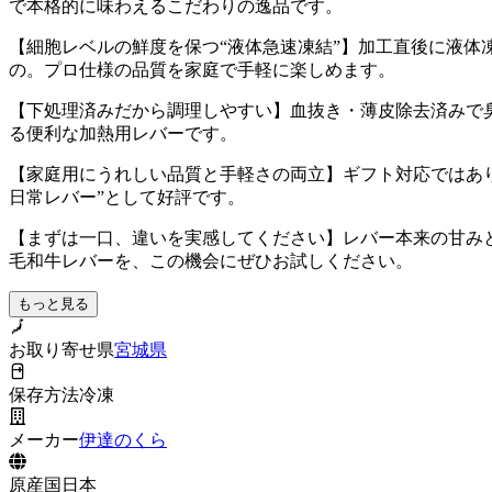
で本格的に味わえるこだわりの逸品です。
【細胞レベルの鮮度を保つ“液体急速凍結”】加工直後に液
の。プロ仕様の品質を家庭で手軽に楽しめます。
【下処理済みだから調理しやすい】血抜き・薄皮除去済みで
る便利な加熱用レバーです。
【家庭用にうれしい品質と手軽さの両立】ギフト対応ではあ
日常レバー”として好評です。
【まずは一口、違いを実感してください】レバー本来の甘み
毛和牛レバーを、この機会にぜひお試しください。
もっと見る
お取り寄せ県
宮城県
保存方法
冷凍
メーカー
伊達のくら
原産国
日本