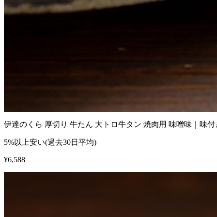
伊達のくら 厚切り 牛たん 大トロ牛タン 焼肉用 味噌味｜
5%以上安い(過去30日平均)
¥
6,588