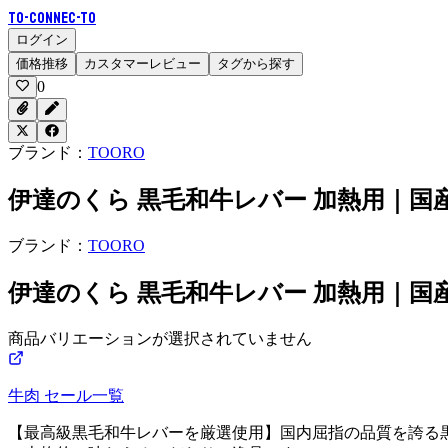
To-Connec-TO
ログイン
価格推移
カスタマーレビュー
タグから探す
0
ブランド：
TOORO
伊達のくら 黒毛和牛レバー 加熱用｜国
ブランド：
TOORO
伊達のくら 黒毛和牛レバー 加熱用｜国
商品バリエーションが選択されていません
牛肉
セール一覧
【最高級黒毛和牛レバーを厳選使用】国内屈指の品質を誇る