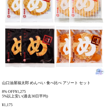
山口油屋福太郎 めんべい 食べ比べ アソート セット
8
% OFF
¥
1,275
5%以上安い(過去30日平均)
¥
1,175