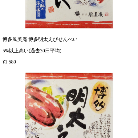
博多風美庵 博多明太えびせんべい
5%以上高い(過去30日平均)
¥
1,580