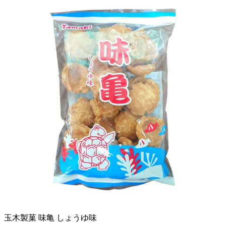
玉木製菓 味亀 しょうゆ味