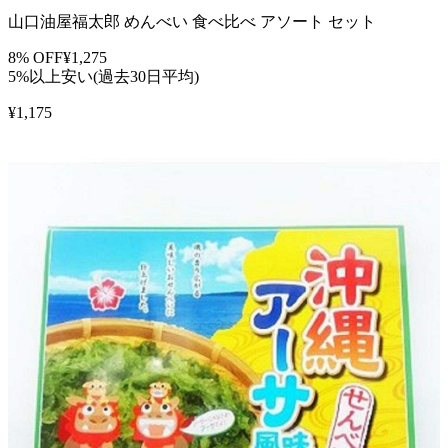
山口油屋福太郎 めんべい 食べ比べ アソート セット
8
% OFF
¥
1,275
5%以上安い(過去30日平均)
¥
1,175