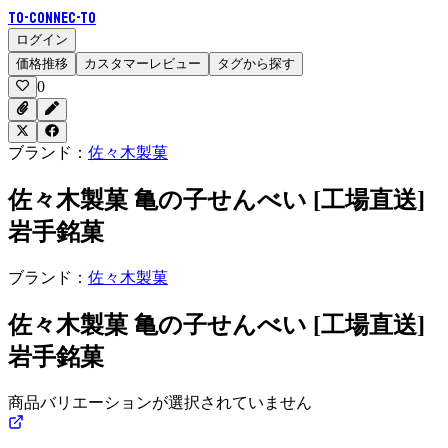
To-Connec-TO
ログイン
価格推移
カスタマーレビュー
タグから探す
0
ブランド：
佐々木製菓
佐々木製菓 亀の子せんべい [工場直送]
岩手銘菓
ブランド：
佐々木製菓
佐々木製菓 亀の子せんべい [工場直送]
岩手銘菓
商品バリエーションが選択されていません