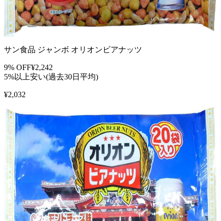
サン食品 ジャンボ オリオンビアナッツ
9
% OFF
¥
2,242
5%以上安い(過去30日平均)
¥
2,032