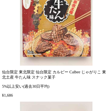
仙台限定 東北限定 仙台限定 カルビー Calbee じゃがりこ 東
北土産 牛たん味 スナック菓子
5%以上安い(過去30日平均)
¥
1,686