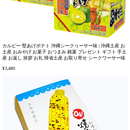
カルビー 堅あげポテト 沖縄シークヮーサー味 | 沖縄土産 お
土産 おみやげ お菓子 おつまみ 銘菓 プレゼント ギフト 手土
産 お返し 挨拶 お礼 帰省土産 お取り寄せ シークワーサー味
¥
3,480