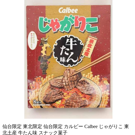
仙台限定 東北限定 仙台限定 カルビー Calbee じゃがりこ 東
北土産 牛たん味 スナック菓子