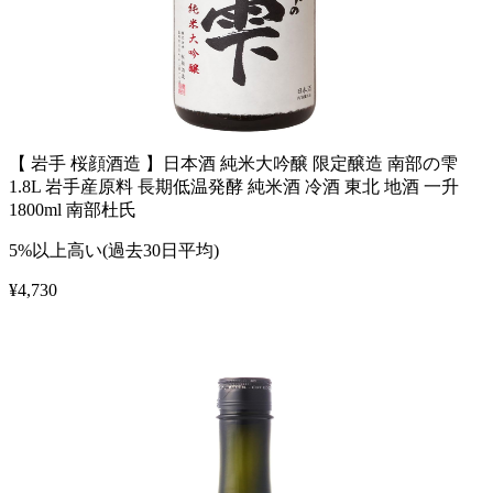
【 岩手 桜顔酒造 】日本酒 純米大吟醸 限定醸造 南部の雫
1.8L 岩手産原料 長期低温発酵 純米酒 冷酒 東北 地酒 一升
1800ml 南部杜氏
5%以上高い(過去30日平均)
¥
4,730