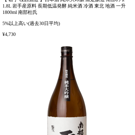
1.8L 岩手産原料 長期低温発酵 純米酒 冷酒 東北 地酒 一升
1800ml 南部杜氏
5%以上高い(過去30日平均)
¥
4,730