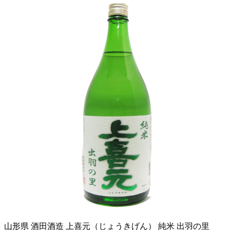
山形県 酒田酒造 上喜元（じょうきげん） 純米 出羽の里