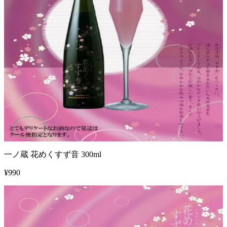
一ノ蔵 花めくすず音 300ml
¥
990