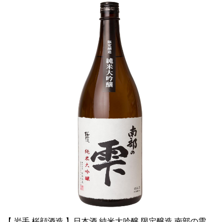
【 岩手 桜顔酒造 】日本酒 純米大吟醸 限定醸造 南部の雫