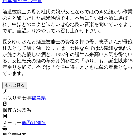
日本酒
セール一覧
酒造技能士の母と杜氏の娘が女性ならではのきめ細かい作業
のもと醸しだした純米吟醸です。本当に旨い日本酒に選ば
れ、中ほどのコクと味わいは心地良い音楽を聞いているよう
です。室温より冷やしてお召し上がり下さい。
長女ゆりさんと酒造技能士の資格を持つ母、恵子さんが母娘
杜氏として醸す酒「ゆり」は、女性ならではの繊細な気配り
が施された優しい酒と、1997年の誕生以来高い人気を得てい
る。女性杜氏の酒の草分け的存在の「ゆり」も、誕生以来15
年余りを経て、今では「会津中将」とともに蔵の看板となっ
ています。
もっと見る
お取り寄せ県
福島県
保存方法
常温
メーカー
鶴乃江酒造
原産国
日本