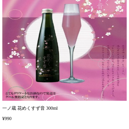
一ノ蔵 花めくすず音 300ml
¥
990