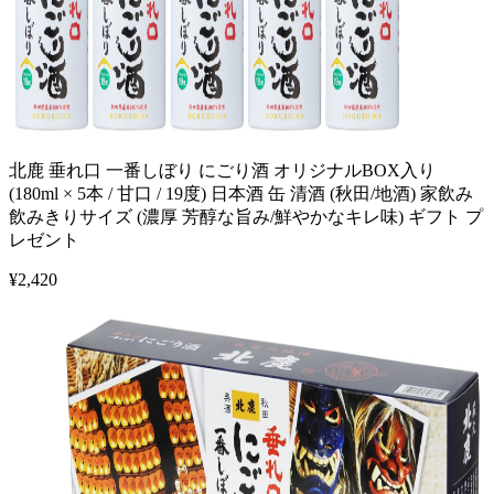
北鹿 垂れ口 一番しぼり にごり酒 オリジナルBOX入り
(180ml × 5本 / 甘口 / 19度) 日本酒 缶 清酒 (秋田/地酒) 家飲み
飲みきりサイズ (濃厚 芳醇な旨み/鮮やかなキレ味) ギフト プ
レゼント
¥
2,420