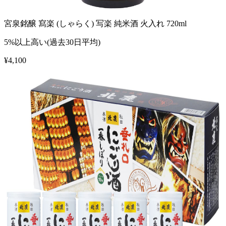
宮泉銘醸 寫楽 (しゃらく) 写楽 純米酒 火入れ 720ml
5%以上高い(過去30日平均)
¥
4,100