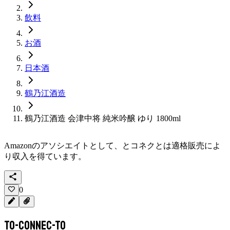
飲料
お酒
日本酒
鶴乃江酒造
鶴乃江酒造 会津中将 純米吟醸 ゆり 1800ml
Amazonのアソシエイトとして、
とコネクと
は適格販売によ
り収入を得ています。
0
To-Connec-TO