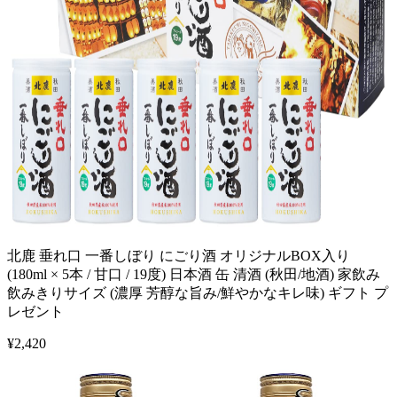
北鹿 垂れ口 一番しぼり にごり酒 オリジナルBOX入り
(180ml × 5本 / 甘口 / 19度) 日本酒 缶 清酒 (秋田/地酒) 家飲み
飲みきりサイズ (濃厚 芳醇な旨み/鮮やかなキレ味) ギフト プ
レゼント
¥
2,420