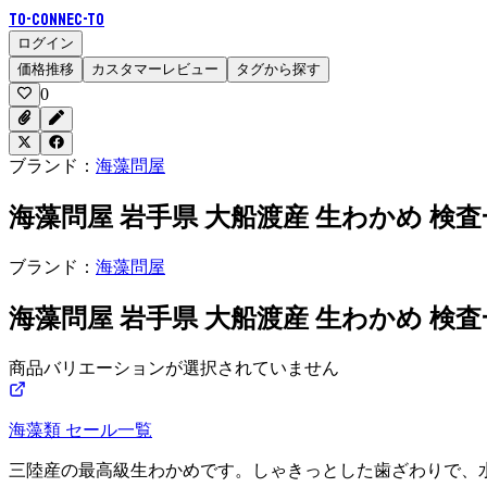
To-Connec-TO
ログイン
価格推移
カスタマーレビュー
タグから探す
0
ブランド：
海藻問屋
海藻問屋 岩手県 大船渡産 生わかめ 検査
ブランド：
海藻問屋
海藻問屋 岩手県 大船渡産 生わかめ 検査
商品バリエーションが選択されていません
海藻類
セール一覧
三陸産の最高級生わかめです。しゃきっとした歯ざわりで、