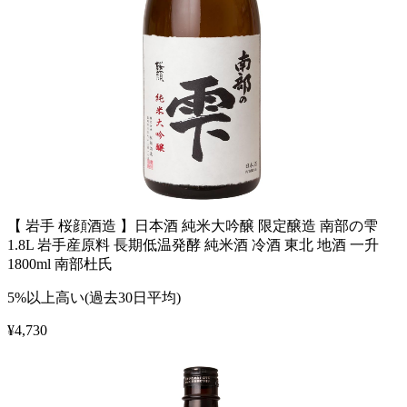
【 岩手 桜顔酒造 】日本酒 純米大吟醸 限定醸造 南部の雫
1.8L 岩手産原料 長期低温発酵 純米酒 冷酒 東北 地酒 一升
1800ml 南部杜氏
5%以上高い(過去30日平均)
¥
4,730