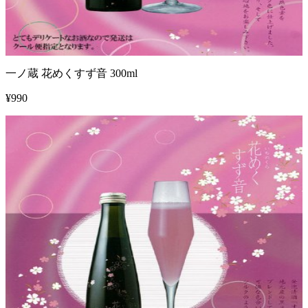
一ノ蔵 花めくすず音 300ml
¥
990