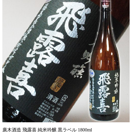
廣木酒造 飛露喜 純米吟醸 黒ラベル 1800ml