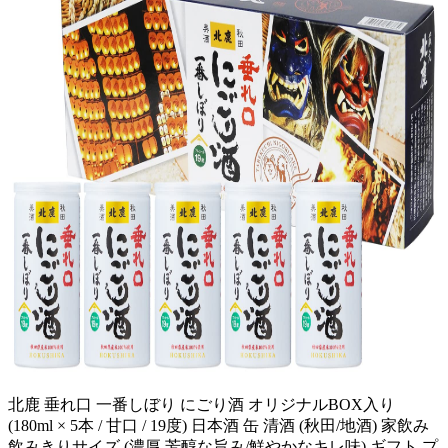
北鹿 垂れ口 一番しぼり にごり酒 オリジナルBOX入り
(180ml × 5本 / 甘口 / 19度) 日本酒 缶 清酒 (秋田/地酒) 家飲み
飲みきりサイズ (濃厚 芳醇な旨み/鮮やかなキレ味) ギフト プ