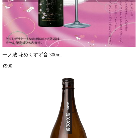
一ノ蔵 花めくすず音 300ml
¥
990