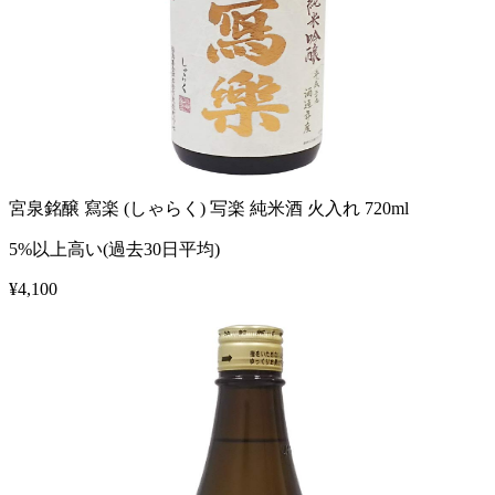
宮泉銘醸 寫楽 (しゃらく) 写楽 純米酒 火入れ 720ml
5%以上高い(過去30日平均)
¥
4,100