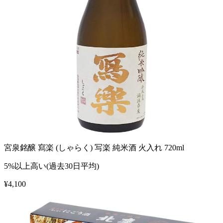
宮泉銘醸 寫楽 (しゃらく) 写楽 純米酒 火入れ 720ml
5%以上高い(過去30日平均)
¥
4,100