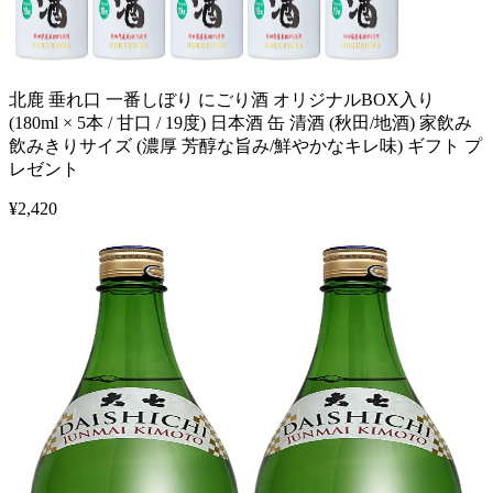
北鹿 垂れ口 一番しぼり にごり酒 オリジナルBOX入り
(180ml × 5本 / 甘口 / 19度) 日本酒 缶 清酒 (秋田/地酒) 家飲み
飲みきりサイズ (濃厚 芳醇な旨み/鮮やかなキレ味) ギフト プ
レゼント
¥
2,420