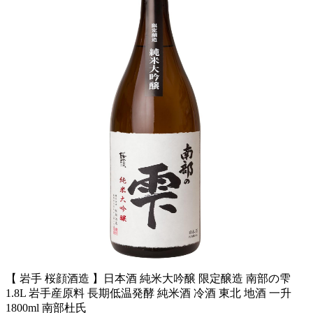
【 岩手 桜顔酒造 】日本酒 純米大吟醸 限定醸造 南部の雫
1.8L 岩手産原料 長期低温発酵 純米酒 冷酒 東北 地酒 一升
1800ml 南部杜氏