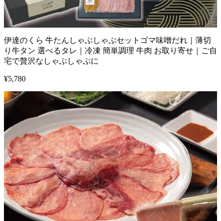
伊達のくら 牛たんしゃぶしゃぶセットゴマ味噌だれ｜薄切
り牛タン 選べるタレ｜冷凍 簡単調理 牛肉 お取り寄せ｜ご自
宅で贅沢なしゃぶしゃぶに
¥
5,780