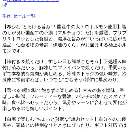
牛肉
セール一覧
【希少な“とろける旨み”！国産牛の大トロホルモン使用】脂
のりが良い国産牛の小腸（マルチョウ）だけを厳選。プリプ
リ＆トロッとした食感と、濃厚な旨みが口いっぱいに広がる
逸品。仙台名物の老舗「伊達のくら」がお届けする極上ホル
モンです。
【味付き＆焼くだけ！忙しい日も簡単ごちそう】下処理＆味
付け済みだから、解凍してフライパンで焼くだけ。手間いら
ずで本格的な焼肉が楽しめる、冷凍ストックの強い味方。冷
凍庫に常備すれば、いつでも“ごちそう時間”に早変わり。
【選べる4種の味で飽きずに楽しめる】甘みのある塩味、香
ばしい味噌、フルーティーな醤油、パンチの効いたスタミナ
味。食べ比べセットだから、気分やシーンに合わせて変化が
楽しめるのも嬉しいポイント。
【自宅で楽しむ“ちょっと贅沢な”焼肉セット】自分へのご褒
美や、家族との特別なひとときにぴったり。ギフト対応では