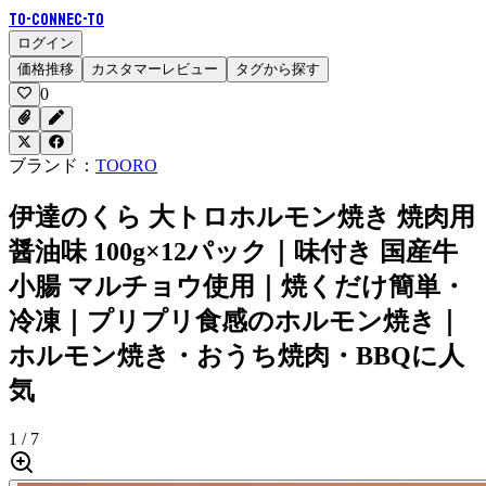
To-Connec-TO
ログイン
価格推移
カスタマーレビュー
タグから探す
0
ブランド：
TOORO
伊達のくら 大トロホルモン焼き 焼肉用
醤油味 100g×12パック｜味付き 国産牛
小腸 マルチョウ使用｜焼くだけ簡単・
冷凍｜プリプリ食感のホルモン焼き｜
ホルモン焼き・おうち焼肉・BBQに人
気
1 / 7