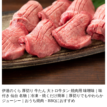
伊達のくら 厚切り 牛たん 大トロ牛タン 焼肉用 味噌味｜味
付き 仙台 名物｜冷凍・焼くだけ簡単｜厚切りでもやわらか
ジューシー｜おうち焼肉・BBQにおすすめ