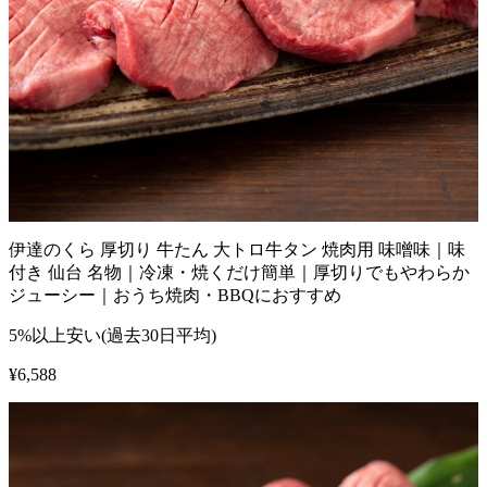
伊達のくら 厚切り 牛たん 大トロ牛タン 焼肉用 味噌味｜味
付き 仙台 名物｜冷凍・焼くだけ簡単｜厚切りでもやわらか
ジューシー｜おうち焼肉・BBQにおすすめ
5%以上安い(過去30日平均)
¥
6,588