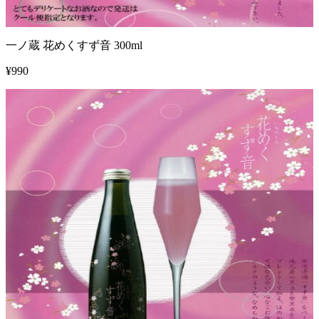
一ノ蔵 花めくすず音 300ml
¥
990