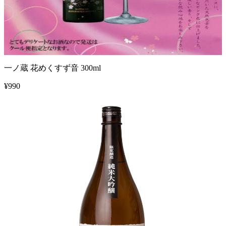
一ノ蔵 花めくすず音 300ml
¥
990