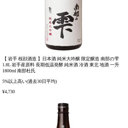
【 岩手 桜顔酒造 】日本酒 純米大吟醸 限定醸造 南部の雫
1.8L 岩手産原料 長期低温発酵 純米酒 冷酒 東北 地酒 一升
1800ml 南部杜氏
5%以上高い(過去30日平均)
¥
4,730