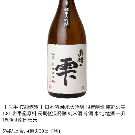
【 岩手 桜顔酒造 】日本酒 純米大吟醸 限定醸造 南部の雫
1.8L 岩手産原料 長期低温発酵 純米酒 冷酒 東北 地酒 一升
1800ml 南部杜氏
5%以上高い(過去30日平均)