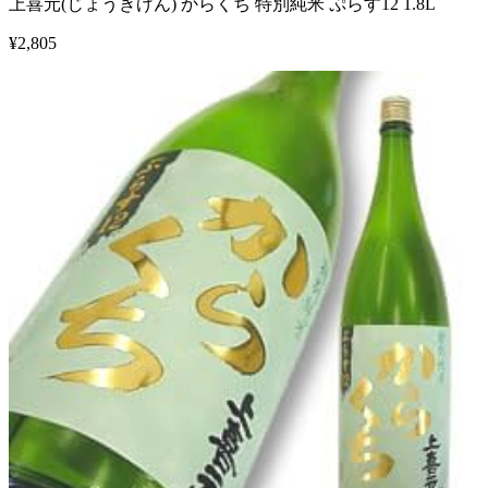
上喜元(じょうきげん) からくち 特別純米 ぷらす12 1.8L
¥
2,805