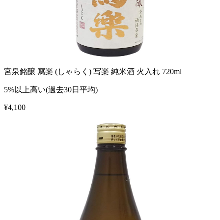
宮泉銘醸 寫楽 (しゃらく) 写楽 純米酒 火入れ 720ml
5%以上高い(過去30日平均)
¥
4,100