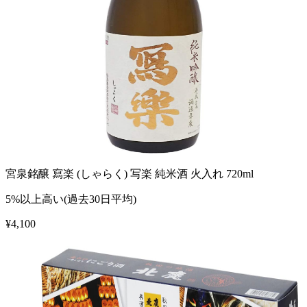
宮泉銘醸 寫楽 (しゃらく) 写楽 純米酒 火入れ 720ml
5%以上高い(過去30日平均)
¥
4,100