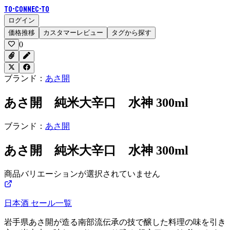
To-Connec-TO
ログイン
価格推移
カスタマーレビュー
タグから探す
0
ブランド：
あさ開
あさ開 純米大辛口 水神 300ml
ブランド：
あさ開
あさ開 純米大辛口 水神 300ml
商品バリエーションが選択されていません
日本酒
セール一覧
岩手県あさ開が造る南部流伝承の技で醸した料理の味を引き