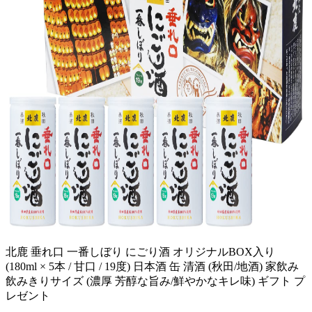
北鹿 垂れ口 一番しぼり にごり酒 オリジナルBOX入り
(180ml × 5本 / 甘口 / 19度) 日本酒 缶 清酒 (秋田/地酒) 家飲み
飲みきりサイズ (濃厚 芳醇な旨み/鮮やかなキレ味) ギフト プ
レゼント