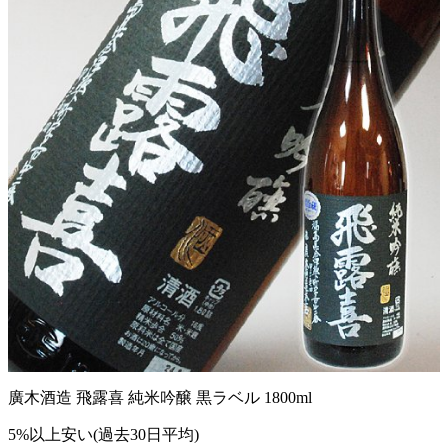
廣木酒造 飛露喜 純米吟醸 黒ラベル 1800ml
5%以上安い(過去30日平均)