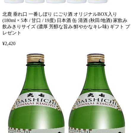
北鹿 垂れ口 一番しぼり にごり酒 オリジナルBOX入り
(180ml × 5本 / 甘口 / 19度) 日本酒 缶 清酒 (秋田/地酒) 家飲み
飲みきりサイズ (濃厚 芳醇な旨み/鮮やかなキレ味) ギフト プ
レゼント
¥
2,420