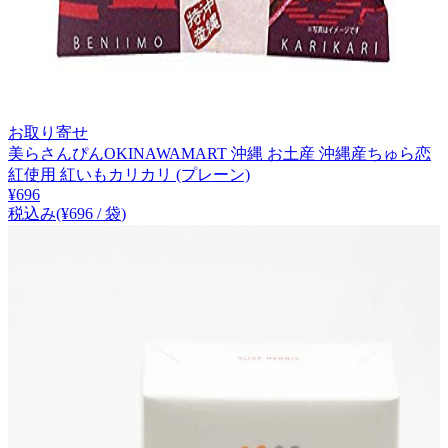
お取り寄せ
美らさんぴんOKINAWAMART 沖縄 お土産 沖縄産ちゅら恋
紅使用 紅いもカリカリ (プレーン)
¥
696
税込み
(¥
696
/
袋
)