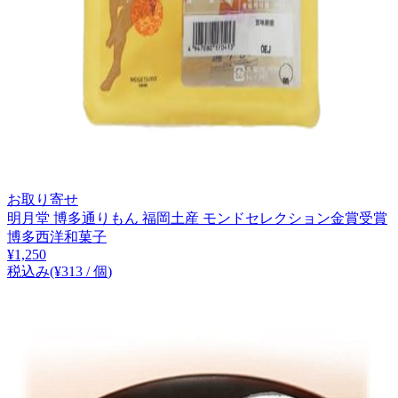
お取り寄せ
明月堂 博多通りもん 福岡土産 モンドセレクション金賞受賞
博多西洋和菓子
¥
1,250
税込み
(¥
313
/
個
)