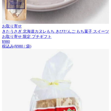
お取り寄せ
きたうさぎ 北海道カヌレもち きびだんご もち菓子 スイーツ
お取り寄せ 限定 プチギフト
¥
980
税込み
(¥
980
/
袋
)