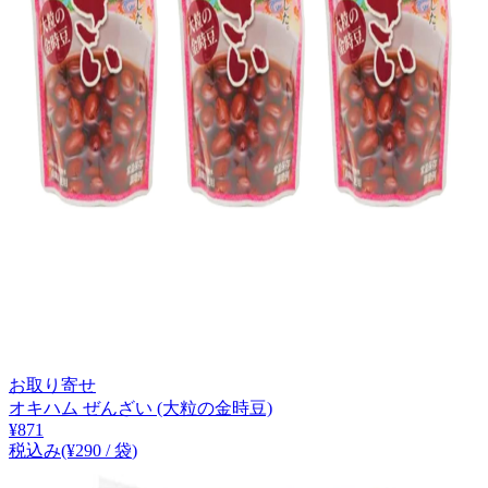
お取り寄せ
オキハム ぜんざい (大粒の金時豆)
¥
871
税込み
(¥
290
/
袋
)