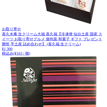
お取り寄せ
喜久水庵 生クリーム大福 喜久福【冷凍便 仙台土産 国産 ス
イーツ お取り寄せグルメ 個包装 和菓子 ギフト プレゼント
贈答 手土産 詰め合わせ】 (喜久福 生クリーム)
¥
1,300
税込み
(¥
163
/
個
)