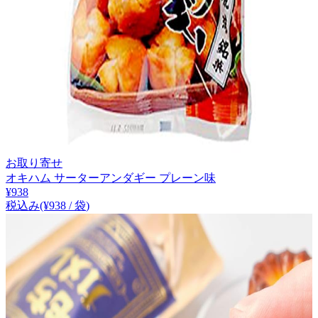
お取り寄せ
オキハム サーターアンダギー プレーン味
¥
938
税込み
(¥
938
/
袋
)