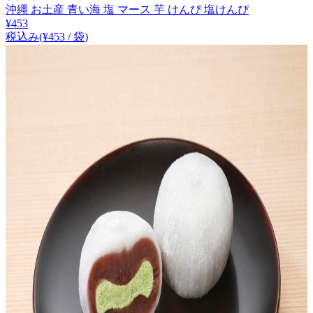
沖縄 お土産 青い海 塩 マース 芋 けんぴ 塩けんぴ
¥
453
税込み
(¥
453
/
袋
)