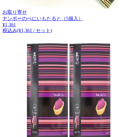
お取り寄せ
ナンポーのべにいもたると（5個入）
¥
1,361
税込み
(¥
1,361
/
セット
)