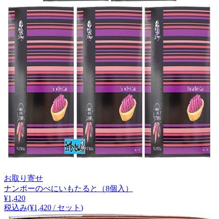
お取り寄せ
ナンポーのべにいもたると（8個入）
¥
1,420
税込み
(¥
1,420
/
セット
)