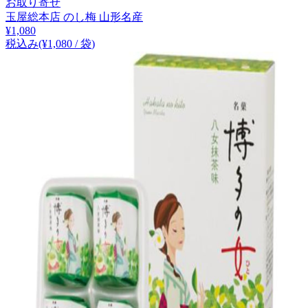
お取り寄せ
玉屋総本店 のし梅 山形名産
¥
1,080
税込み
(¥
1,080
/
袋
)