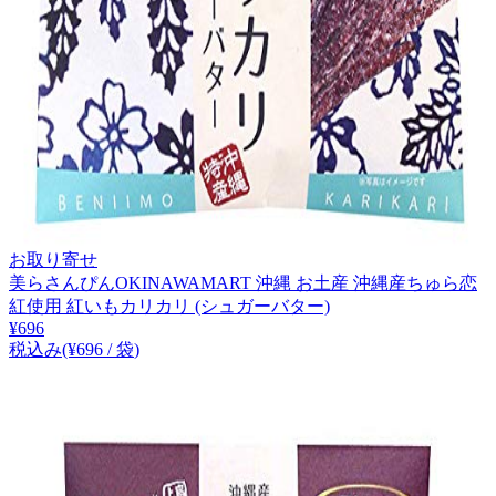
お取り寄せ
美らさんぴんOKINAWAMART 沖縄 お土産 沖縄産ちゅら恋
紅使用 紅いもカリカリ (シュガーバター)
¥
696
税込み
(¥
696
/
袋
)