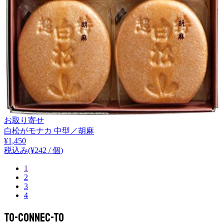
お取り寄せ
白松がモナカ 中型／胡麻
¥
1,450
税込み
(¥
242
/
個
)
1
2
3
4
To-Connec-TO