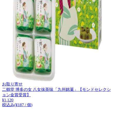
お取り寄せ
二鶴堂 博多の女 八女抹茶味「九州銘菓」【モンドセレクシ
ョン金賞受賞】
¥
1,120
税込み
(¥
187
/
個
)