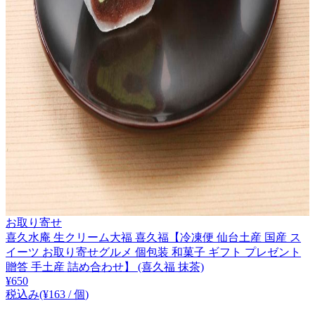
お取り寄せ
喜久水庵 生クリーム大福 喜久福【冷凍便 仙台土産 国産 ス
イーツ お取り寄せグルメ 個包装 和菓子 ギフト プレゼント
贈答 手土産 詰め合わせ】 (喜久福 抹茶)
¥
650
税込み
(¥
163
/
個
)