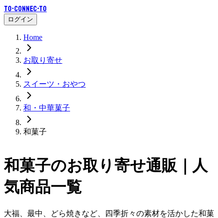
To-Connec-TO
ログイン
Home
お取り寄せ
スイーツ・おやつ
和・中華菓子
和菓子
和菓子
のお取り寄せ通販｜人
気商品一覧
大福、最中、どら焼きなど、四季折々の素材を活かした和菓