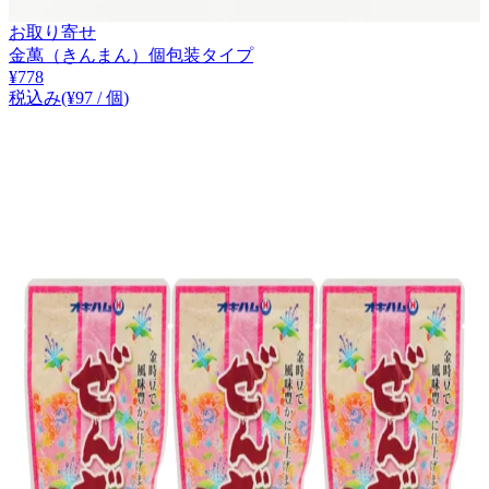
お取り寄せ
金萬（きんまん）個包装タイプ
¥
778
税込み
(¥
97
/
個
)