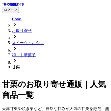
To-Connec-TO
ログイン
Home
お取り寄せ
スイーツ・おやつ
和・中華菓子
甘栗
甘栗
のお取り寄せ通販｜人気
商品一覧
天津甘栗や焼き栗など、自然な甘みが人気の甘栗を厳選。無