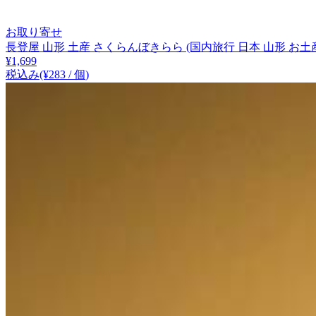
お取り寄せ
長登屋 山形 土産 さくらんぼきらら (国内旅行 日本 山形 お土
¥
1,699
税込み
(¥
283
/
個
)