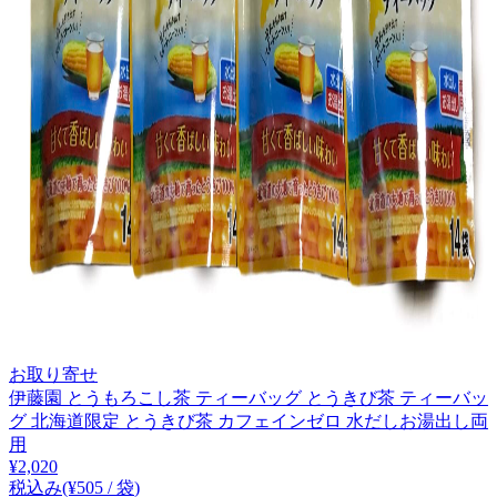
お取り寄せ
伊藤園 とうもろこし茶 ティーバッグ とうきび茶 ティーバッ
グ 北海道限定 とうきび茶 カフェインゼロ 水だしお湯出し両
用
¥
2,020
税込み
(¥
505
/
袋
)