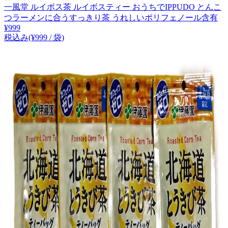
一風堂 ルイボス茶 ルイボスティー おうちでIPPUDO とんこ
つラーメンに合うすっきり茶 うれしいポリフェノール含有
¥
999
税込み
(¥
999
/
袋
)