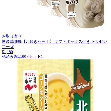
お取り寄せ
博多華味鳥【水炊きセット】 ギフトボックス付き トリゼン
フーズ
¥
1,180
税込み
(¥
1,180
/
セット
)