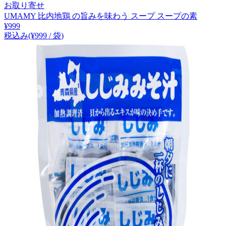
お取り寄せ
UMAMY 比内地鶏 の旨みを味わう スープ スープの素
¥
999
税込み
(¥
999
/
袋
)