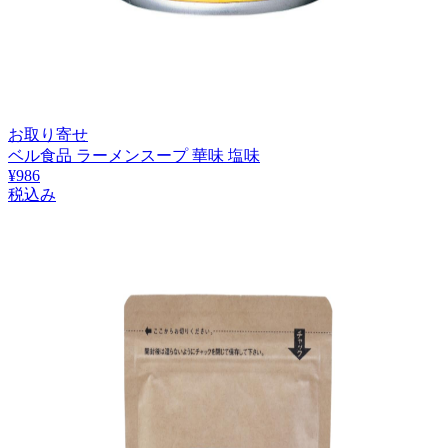
お取り寄せ
ベル食品 ラーメンスープ 華味 塩味
¥
986
税込み
1