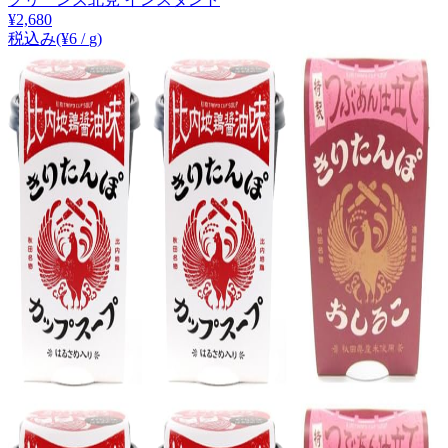
¥
2,680
税込み
(¥
6
/
g
)