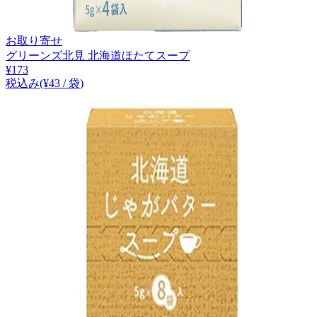
お取り寄せ
グリーンズ北見 北海道ほたてスープ
¥
173
税込み
(¥
43
/
袋
)