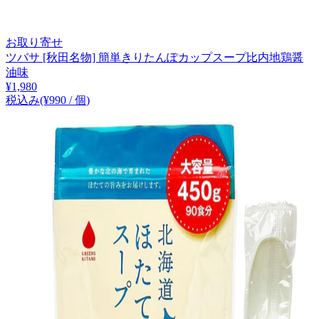
お取り寄せ
ツバサ [秋田名物] 簡単きりたんぽカップスープ比内地鶏醤
油味
¥
1,980
税込み
(¥
990
/
個
)