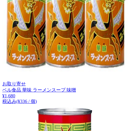
お取り寄せ
ベル食品 華味 ラーメンスープ 味噌
¥
1,680
税込み
(¥
336
/
個
)