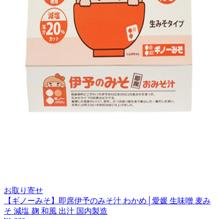
お取り寄せ
【ギノーみそ】即席伊予のみそ汁 わかめ│愛媛 生味噌 麦み
そ 減塩 麹 和風 出汁 国内製造