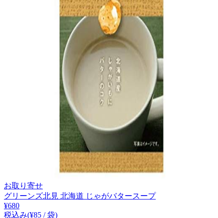
お取り寄せ
グリーンズ北見 北海道 じゃがバタースープ
¥
680
税込み
(¥
85
/
袋
)