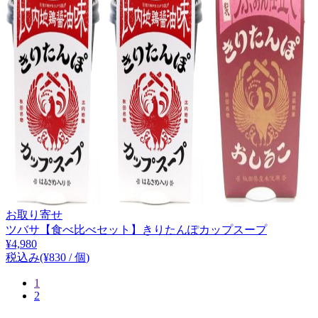
お取り寄せ
ツバサ【食べ比べセット】きりたんぽカップスープ
¥
4,980
税込み
(¥
830
/
個
)
1
2