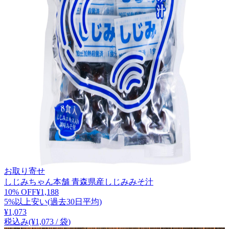
お取り寄せ
しじみちゃん本舗 青森県産しじみみそ汁
10
% OFF
¥
1,188
5%以上安い(過去30日平均)
¥
1,073
税込み
(¥
1,073
/
袋
)