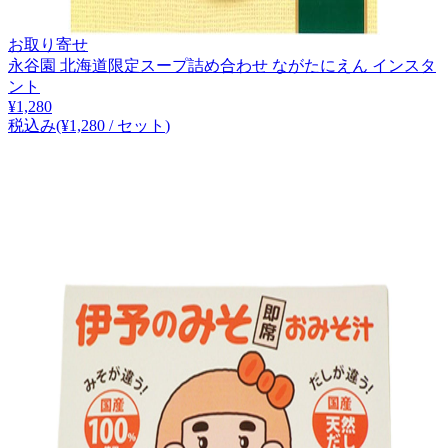
お取り寄せ
永谷園 北海道限定スープ詰め合わせ ながたにえん インスタ
ント
¥
1,280
税込み
(¥
1,280
/
セット
)