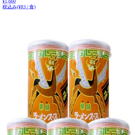
¥
1,660
税込み
(¥
83
/
食
)