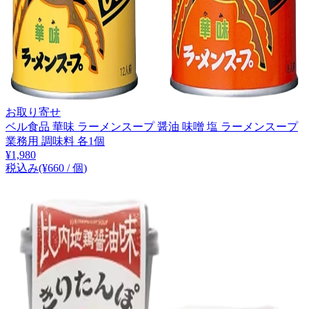
お取り寄せ
ベル食品 華味 ラーメンスープ 醤油 味噌 塩 ラーメンスープ
業務用 調味料 各1個
¥
1,980
税込み
(¥
660
/
個
)