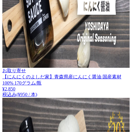
お取り寄せ
【にんにくのよしだ家】青森県産にんにく醤油 国産素材
100% 170グラム/瓶
¥
2,850
税込み
(¥
950
/
本
)