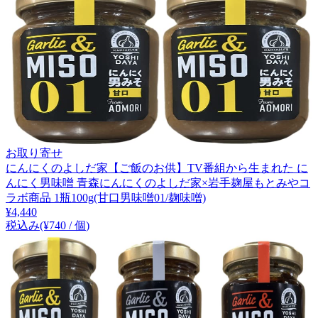
お取り寄せ
にんにくのよしだ家【ご飯のお供】TV番組から生まれた に
んにく男味噌 青森にんにくのよしだ家×岩手麹屋もとみやコ
ラボ商品 1瓶100g(甘口男味噌01/麹味噌)
¥
4,440
税込み
(¥
740
/
個
)