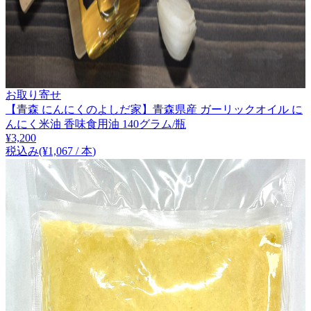
お取り寄せ
【青森 にんにくのよしだ家】青森県産 ガーリックオイル に
んにく米油 香味食用油 140グラム/瓶
¥
3,200
税込み
(¥
1,067
/
本
)
1