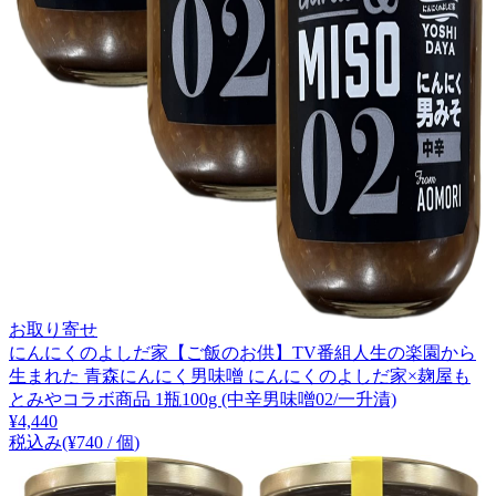
お取り寄せ
にんにくのよしだ家【ご飯のお供】TV番組人生の楽園から
生まれた 青森にんにく男味噌 にんにくのよしだ家×麹屋も
とみやコラボ商品 1瓶100g (中辛男味噌02/一升漬)
¥
4,440
税込み
(¥
740
/
個
)