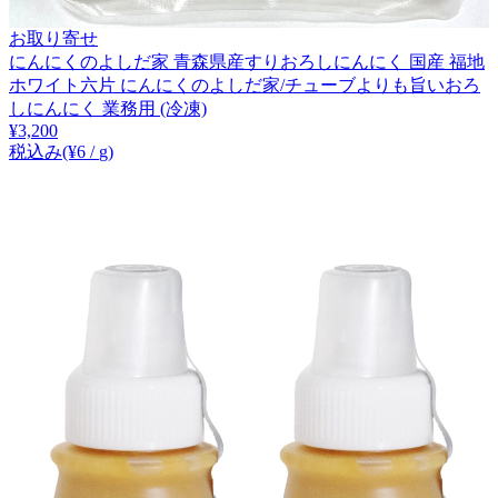
お取り寄せ
にんにくのよしだ家 青森県産すりおろしにんにく 国産 福地
ホワイト六片 にんにくのよしだ家/チューブよりも旨いおろ
しにんにく 業務用 (冷凍)
¥
3,200
税込み
(¥
6
/
g
)