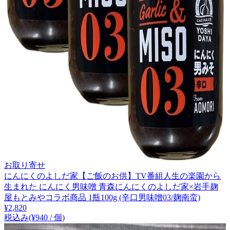
お取り寄せ
にんにくのよしだ家【ご飯のお供】TV番組人生の楽園から
生まれた にんにく男味噌 青森にんにくのよしだ家×岩手麹
屋もとみやコラボ商品 1瓶100g (辛口男味噌03/麹南蛮)
¥
2,820
税込み
(¥
940
/
個
)