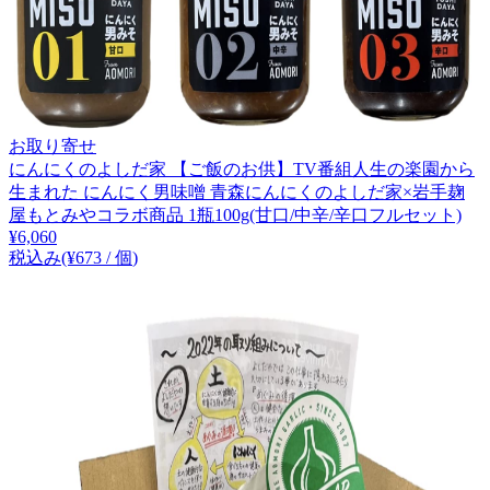
お取り寄せ
にんにくのよしだ家 【ご飯のお供】TV番組人生の楽園から
生まれた にんにく男味噌 青森にんにくのよしだ家×岩手麹
屋もとみやコラボ商品 1瓶100g(甘口/中辛/辛口フルセット)
¥
6,060
税込み
(¥
673
/
個
)