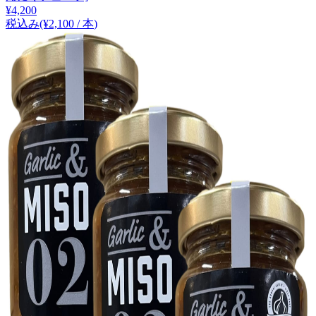
¥
4,200
税込み
(¥
2,100
/
本
)