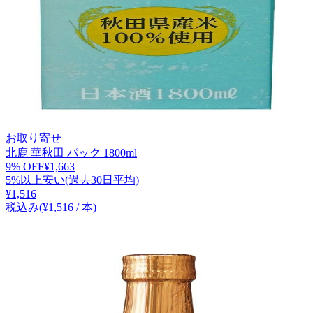
お取り寄せ
北鹿 華秋田 パック 1800ml
9
% OFF
¥
1,663
5%以上安い(過去30日平均)
¥
1,516
税込み
(¥
1,516
/
本
)