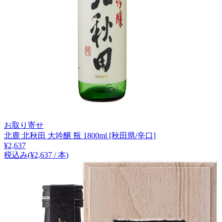
お取り寄せ
北鹿 北秋田 大吟醸 瓶 1800ml [秋田県/辛口]
¥
2,637
税込み
(¥
2,637
/
本
)
1