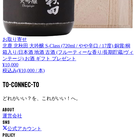
お取り寄せ
北鹿 北秋田 大吟醸 S-Class (720ml / やや辛口 / 17度) 銅賞/桐
箱入り/日本酒 地酒 古酒 (フルーティーな香り/長期貯蔵/ヴィ
ンテージ) お酒 ギフト プレゼント
¥
10,000
税込み
(¥
10,000
/
本
)
To-Connec-TO
どれがいい？を、これがいい！へ。
About
運営会社
SNS
公式アカウント
Policy