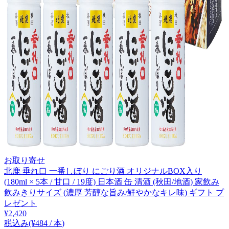
お取り寄せ
北鹿 垂れ口 一番しぼり にごり酒 オリジナルBOX入り
(180ml × 5本 / 甘口 / 19度) 日本酒 缶 清酒 (秋田/地酒) 家飲み
飲みきりサイズ (濃厚 芳醇な旨み/鮮やかなキレ味) ギフト プ
レゼント
¥
2,420
税込み
(¥
484
/
本
)